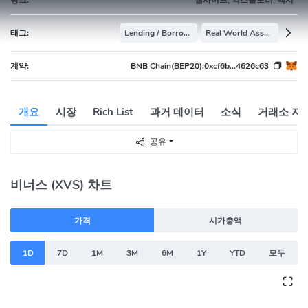
태그:
Lending / Borrowing
Real World Assets
계약:
BNB Chain(BEP20):
0xcf6b...4626c63
개요
시장
Rich List
과거 데이터
소식
거래소 지
공유
비너스 (XVS) 차트
가격
시가총액
1D
7D
1M
3M
6M
1Y
YTD
모두