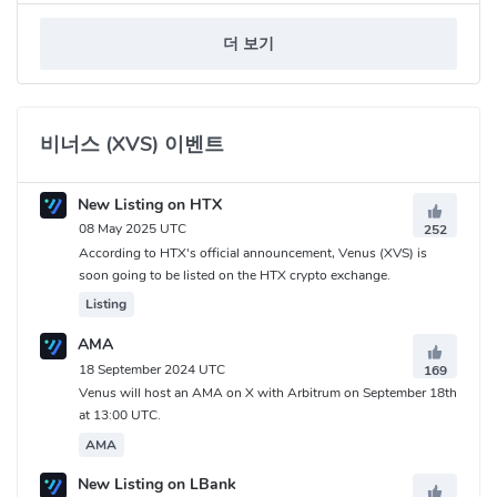
더 보기
비너스 (XVS) 이벤트
New Listing on HTX
08 May 2025 UTC
252
According to HTX's official announcement, Venus (XVS) is
soon going to be listed on the HTX crypto exchange.
Listing
AMA
18 September 2024 UTC
169
Venus will host an AMA on X with Arbitrum on September 18th
at 13:00 UTC.
AMA
New Listing on LBank