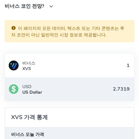
(XRP), 라이트코인(LTC) 등 가상자산의 대출 시장에 진입하고, 거의
비너스 코인 전망?
즉각적인 거래를 통하여 실시간으로 유동성을 확보할 수 있게 합니
다. - 비너스 프로토콜을 활용하여 유동성을 확보하는 고객은 신용
확인을 거치치 않고도 비너스 분산형 애플리케이션(DAPP)과 상호
이 페이지의 모든 데이터, 텍스트 또는 기타 콘텐츠는 투
작용해 빠르게 대출을 받을 수 있습니다. - 비너스 프로토콜은 시장
자 조언이 아닌 일반적인 시장 정보로 제공됩니다.
조작 공격을 방지하기 위해 가격 피드 오라클을 활용하는데, 여기에
는 체인링크(Chainlink)의 피드가 포함되며, 이로써 조작할 수 없는
정확한 가격 데이터를 제공할 수 있습니다. 이 프로토콜은 Binance
비너스
Smart Chain 덕분에 저렴한 비용과 높은 효율성으로 가격 피드에 액
XVS
세스할 수 있으며, 그 결과 전반적인 시스템 비용을 절감했습니다.
비너스 (XVS) 커뮤니티
USD
US Dollar
Twitter:
https://twitter.com/VenusProtocol
Medium:
https://medium.com/venusprotocol
Telegram:
https://t.me/VenusProtocol
XVS 가격 통계
비너스 (XVS) 토큰 계약 주소
비너스 오늘 가격
BNB Chain(BEP20):