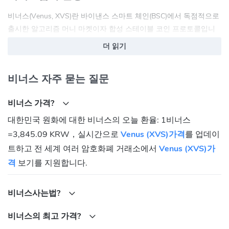
비너스(Venus, XVS)란 바이낸스 스마트 체인(BSC)에서 독점적으로
출시한 알고리즘 머니 마켓이자 합성 스테이블 코인 프로토콜입니
다. 이 프로토콜은 탈중앙화 금융(DeFi) 생태계에 사용이 간편한 가
더 읽기
상자산 대여·차용 솔루션을 도입해 거래 수수료 손실은 줄이면서 담
보물에 대해 빠르게 직접 대출할 수 있도록 했습니다. 이러한 표준은
비너스 자주 묻는 질문
거버넌스 토큰인 XVS를 통해 커뮤니티에 의해 완전히 통제되는 머
니 마켓에서 확장 가능한 솔루션을 제공하기 위해 결합되며, XVS는
비너스 가격?
설립자 및 팀 할당 없이 공정한 출시 메커니즘을 통해 배포됩니다.
대한민국 원화에 대한 비너스의 오늘 환율: 1비너스
비너스기능 및 특징
=3,845.09 KRW，실시간으로
Venus (XVS)가격
를 업데이
바이낸스 스마트 체인 기반의 탈중앙화 금융(DeFi) 생태계에 사용되
트하고 전 세계 여러 암호화폐 거래소에서
Venus (XVS)가
는 비너스 프로토콜은 보더리스 스테이블 코인 대출자 및 차용자를
격
보기를 지원합니다.
위한 탈중앙화 마켓 플레이스 구축을 목표로 합니다.
비너스발행처 및 발행 방식
비너스사는법?
비너스는 바이낸스 스마트 체인 상에 구축되어 속도가 빠르고 거래
비너스의 최고 가격?
비용이 아주 낮으며 이 프로토콜은 사용자가 비트코인(BTC), 리플