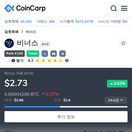
암호화폐:
43,554
거래소:
365
시가총액:
$472,427B
24시간 거래량:
$63.6
암호화폐
비너스
비너스
XVS
Rank #169
Token
𝕏
4.3
평가:
비너스 가격 (XVS)
$2.73
0.63%
0.00004206
BTC
0.27%
저가:
$2.68
고가:
$2.8
24시간
추가 정보
링크:
웹사이트, 익스플로러, 백서