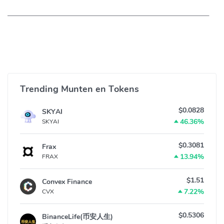
Trending Munten en Tokens
$0.0828
SKYAI
46.36%
SKYAI
$0.3081
Frax
13.94%
FRAX
$1.51
Convex Finance
7.22%
CVX
$0.5306
BinanceLife(币安人生)