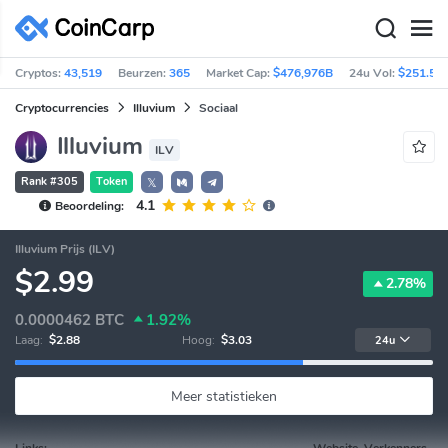
Cryptos:
43,519
Beurzen:
365
Market Cap:
$476,976B
24u Vol:
$251.59
Cryptocurrencies
Illuvium
Sociaal
Illuvium
ILV
Rank #305
Token
𝕏
4.1
Beoordeling:
Illuvium Prijs (ILV)
$2.99
2.78%
0.0000462
BTC
1.92%
Laag:
$2.88
Hoog:
$3.03
24u
Meer statistieken
Links:
Website, Verkenners