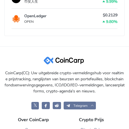
9.99%
币安人生
$0.2129
OpenLedger
9.80%
OPEN
CoinCarp(CC): Uw uitgebreide crypto-vermeldingshub voor realtim
e prijstracking, ranglijsten van beurzen en portefeuilles, blockchain
fondsenwervingsgegevens, ICO/IDO/IEO-vermeldingen, lanceerplat
forms, crypto-agenda's en nieuws.
𝕏
Telegram
Over CoinCarp
Crypto Prijs