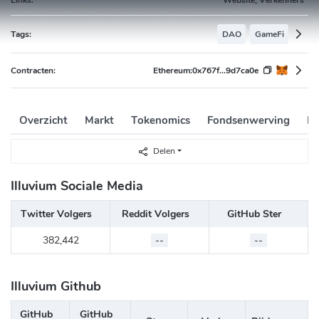
Tags:
DAO
GameFi
Contracten:
Ethereum:
0x767f...9d7ca0e
Overzicht
Markt
Tokenomics
Fondsenwerving
Ri
Delen
Illuvium Sociale Media
Twitter Volgers
Reddit Volgers
GitHub Ster
382,442
--
--
Illuvium Github
GitHub
GitHub