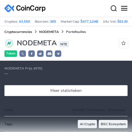
Cryptos:
43,550
Beurzen:
365
Market Cap:
$477,124B
24u Vol:
$62.66B
Cryptocurrencies
NODEMETA
Portefeuilles
NODEMETA
NTE
Token
𝕏
NODEMETA Prijs (NTE)
--
Meer statistieken
Links:
Website, Verkenners, Whitepaper
Tags:
AI Crypto
BSC Ecosystem