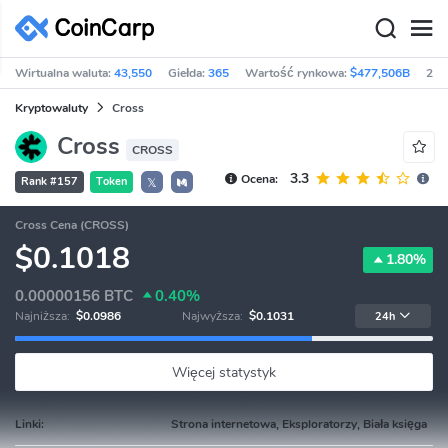
Wirtualna waluta:
43,550
Giełda:
365
Wartość rynkowa:
$477,506B
24h
Kryptowaluty
Cross
Cross
CROSS
3.3
Ocena:
Rank #157
Token
𝕏
Cross Cena (CROSS)
$0.1018
1.80%
0.00000156
BTC
0.40%
Najniższa:
$0.0986
Najwyższa:
$0.1031
24h
Więcej statystyk
Linki:
Strona internetowa, Eksploratorzy, Biała księga