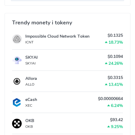
Trendy monety i tokeny
$0.1325
Impossible Cloud Network Token
18.73%
ICNT
$0.1094
SKYAI
24.26%
SKYAI
$0.3315
Allora
13.41%
ALLO
$0.00000664
eCash
6.24%
XEC
$93.42
OKB
9.25%
OKB