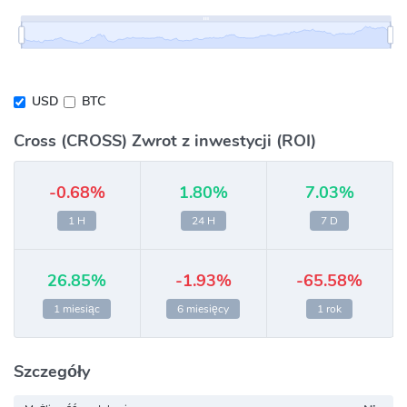
USD
BTC
Cross (CROSS) Zwrot z inwestycji (ROI)
-0.68%
1.80%
7.03%
1 H
24 H
7 D
26.85%
-1.93%
-65.58%
1 miesiąc
6 miesięcy
1 rok
Szczegóły