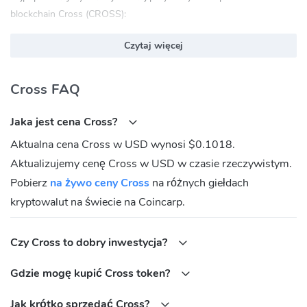
blockchain Cross (CROSS):
bscscan.com
Czytaj więcej
Cross (CROSS) Oficjalna strona internetowa:
https://www.crosstoken.sale/about
Cross FAQ
Cross (CROSS) Wspólnota
Jaka jest cena Cross?
Twitter:
https://x.com/cross_protocol
Aktualna cena Cross w USD wynosi $0.1018.
Medium:
cross_protocol
Aktualizujemy cenę Cross w USD w czasie rzeczywistym.
Jaki jest adres umowy Cross (CROSS)?
Pobierz
na żywo ceny Cross
na różnych giełdach
BNB Chain(BEP20):
kryptowalut na świecie na Coincarp.
0x6bf62ca91e397b5a7d1d6bce97d9092065d7a510
Czy Cross to dobry inwestycja?
Gdzie mogę kupić Cross token?
Jak krótko sprzedać Cross?