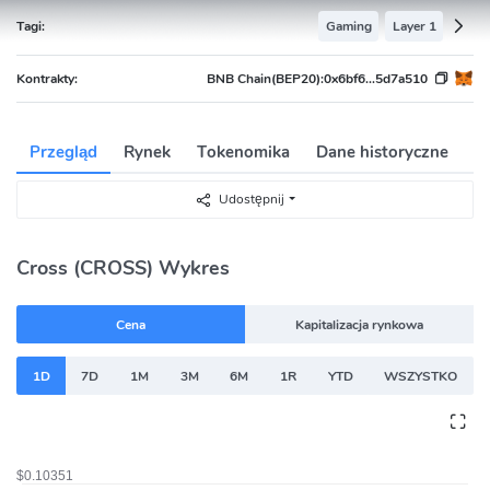
Tagi:
Gaming
Layer 1
Kontrakty:
BNB Chain(BEP20):
0x6bf6...5d7a510
Przegląd
Rynek
Tokenomika
Dane historyczne
W
Udostępnij
Cross (CROSS) Wykres
Cena
Kapitalizacja rynkowa
1D
7D
1M
3M
6M
1R
YTD
WSZYSTKO