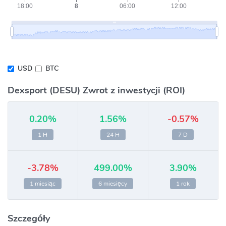
USD
BTC
Dexsport (DESU) Zwrot z inwestycji (ROI)
0.20%
1.56%
-0.57%
1 H
24 H
7 D
-3.78%
499.00%
3.90%
1 miesiąc
6 miesięcy
1 rok
Szczegóły