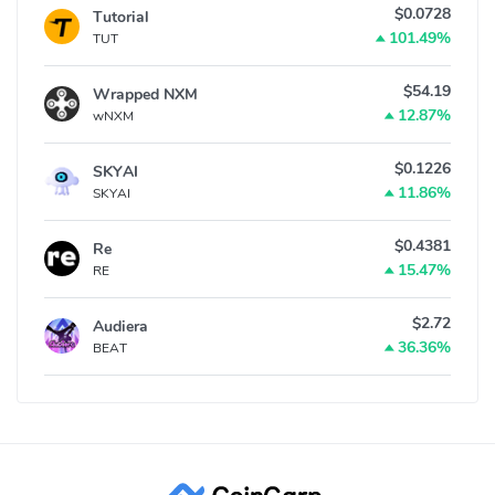
$0.0728
Tutorial
101.49%
TUT
$54.19
Wrapped NXM
12.87%
wNXM
$0.1226
SKYAI
11.86%
SKYAI
$0.4381
Re
15.47%
RE
$2.72
Audiera
36.36%
BEAT