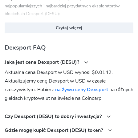
najpopularniejszych i najbardziej przydatnych eksploratorów
blockchain Dexsport (DESU):
bscscan.com
Czytaj więcej
Dexsport (DESU) Oficjalna strona internetowa:
https://dexsport.io/
Dexsport (DESU) Wspólnota
Dexsport FAQ
Twitter:
https://twitter.com/dexsport_io?s=21
Jaka jest cena Dexsport (DESU)?
Discord:
https://discord.gg/dbrcqrfecy/
Aktualna cena Dexsport w USD wynosi $0.0142.
Reddit:
https://www.reddit.com/user/dexsport_fam/
Aktualizujemy cenę Dexsport w USD w czasie
Medium:
https://dexsport.medium.com/
Telegram:
https://t.me/dexsport_io
rzeczywistym. Pobierz
na żywo ceny Dexsport
na różnych
giełdach kryptowalut na świecie na Coincarp.
Jaki jest adres umowy Dexsport (DESU)?
BNB Chain(BEP20):
Czy Dexsport (DESU) to dobry inwestycja?
0x32f1518baace69e85b9e5ff844ebd617c52573ac
Gdzie mogę kupić Dexsport (DESU) token?