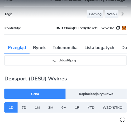
Tagi:
Gaming
Web3
Kontrakty:
BNB Chain(BEP20):
0x32f1...52573ac
Przegląd
Rynek
Tokenomika
Lista bogatych
Dane
Udostępnij
Dexsport (DESU) Wykres
Cena
Kapitalizacja rynkowa
1D
7D
1M
3M
6M
1R
YTD
WSZYSTKO