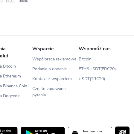
nia
Wsparcie
Wspomóż nas
alut
Współpraca reklamowa
Bitcoin
 Bitcoin
Podanie o dodanie
ETH&USDT(ERC20)
a Ethereum
Kontakt z wsparciem
USDT(TRC20)
a Binance Coin
Często zadawane
pytania
a Dogecoin