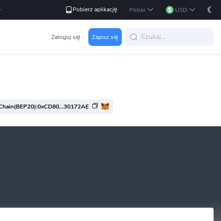
Pobierz aplikację
Polski
USD
Zaloguj się
Zapisz się
Chain(BEP20):0xCD80...30172AE