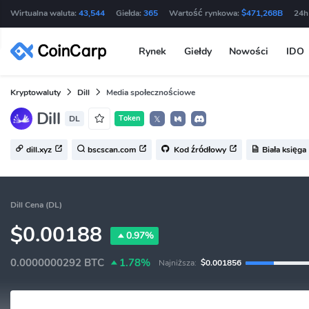
Wirtualna waluta:
43,544
Giełda:
365
Wartość rynkowa:
$471,268B
24h
Rynek
Giełdy
Nowości
IDO
Kryptowaluty
Dill
Media społecznościowe
Dill
DL
Token
𝕏
dill.xyz
bscscan.com
Kod źródłowy
Biała księga
Dill Cena (DL)
$0.00188
0.97%
0.0000000292
BTC
1.78%
Najniższa:
$0.001856