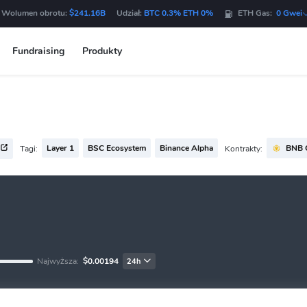
 Wolumen obrotu:
$241.16B
Udział:
BTC 0.3% ETH 0%
ETH Gas:
0 Gwei
Fundraising
Produkty
Layer 1
BSC Ecosystem
Binance Alpha
BNB 
Tagi:
Kontrakty:
Najwyższa:
$0.00194
24h