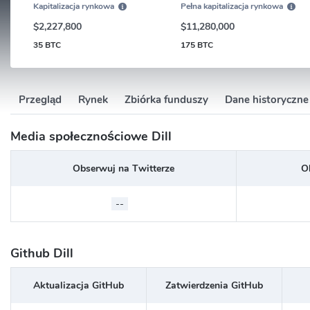
Kapitalizacja rynkowa
Pełna kapitalizacja rynkowa
$2,227,800
$11,280,000
35 BTC
175 BTC
Przegląd
Rynek
Zbiórka funduszy
Dane historyczne
Media społecznościowe Dill
Obserwuj na Twitterze
O
--
Github Dill
Aktualizacja GitHub
Zatwierdzenia GitHub