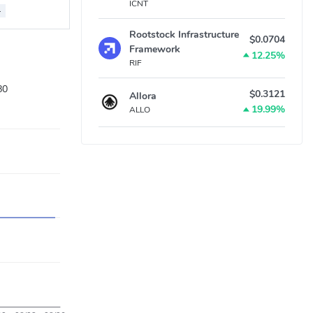
ICNT
-
Rootstock Infrastructure
$0.0704
Framework
12.25%
RIF
80
$0.3121
Allora
19.99%
ALLO