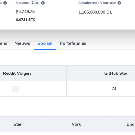
e
Volume
24u
Circulerende Voorraad
$4,749.75
1,185,000,000 DL
0.0731 BTC
vens
Nieuws
Sociaal
Portefeuilles
Reddit Volgers
GitHub Ster
--
74
Ster
Vork
Bijd