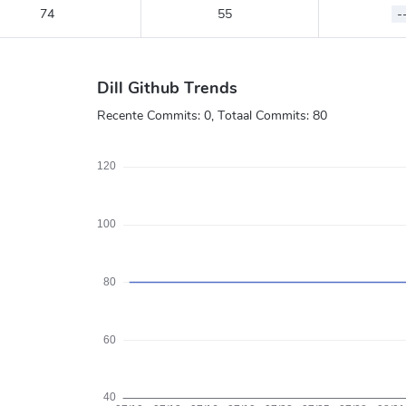
74
55
-
Dill Github Trends
Recente Commits:
0
, Totaal Commits:
80