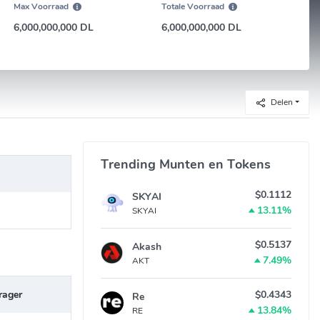
Max Voorraad
Totale Voorraad
6,000,000,000 DL
6,000,000,000 DL
Delen
Trending Munten en Tokens
$0.1112
SKYAI
13.11%
SKYAI
$0.5137
Akash
7.49%
AKT
rager
$0.4343
Re
13.84%
RE