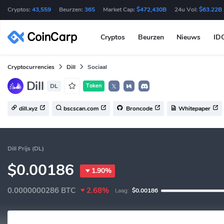
Cryptos:
43,559
Beurzen:
365
Market Cap:
$472,430B
24u Vol:
$63.22B
Cryptos
Beurzen
Nieuws
ID
Cryptocurrencies
Dill
Sociaal
Dill
DL
Token
𝕏
dill.xyz
bscscan.com
Broncode
Whitepaper
Dill Prijs (DL)
$0.00186
1.90%
0.0000000286
BTC
2.68%
Laag:
$0.00186