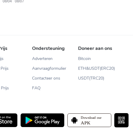
rijs
Ondersteuning
Doneer aan ons
ijs
Adverteren
Bitcoin
Prijs
Aanvraagformulier
ETH&USDT(ERC20)
Contacteer ons
USDT(TRC20)
Prijs
FAQ