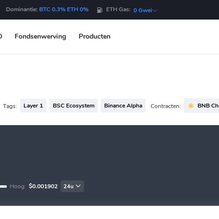
Dominantie:
BTC 0.3% ETH 0%
ETH Gas:
0 Gwei
O
Fondsenwerving
Producten
Layer 1
BSC Ecosystem
Binance Alpha
BNB Ch
Tags:
Contracten:
Hoog:
$0.001902
24u