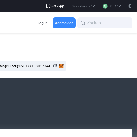
Get App
Nederlands
USD
Log In
Aanmelden
ain(BEP20):0xCD80...30172AE