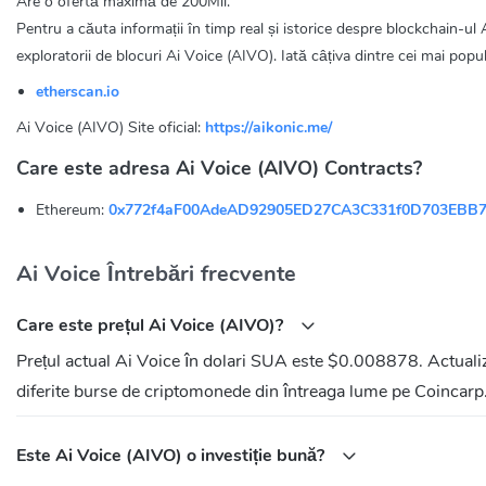
Are o ofertă maximă de 200Mil.
Pentru a căuta informații în timp real și istorice despre blockchain-ul Ai
exploratorii de blocuri Ai Voice (AIVO). Iată câțiva dintre cei mai popul
etherscan.io
Ai Voice (AIVO) Site oficial:
https://aikonic.me/
Care este adresa Ai Voice (AIVO) Contracts?
Ethereum:
0x772f4aF00AdeAD92905ED27CA3C331f0D703EBB
Ai Voice Întrebări frecvente
Care este prețul Ai Voice (AIVO)?
Prețul actual Ai Voice în dolari SUA este $0.008878. Actuali
diferite burse de criptomonede din întreaga lume pe Coincarp
Este Ai Voice (AIVO) o investiție bună?