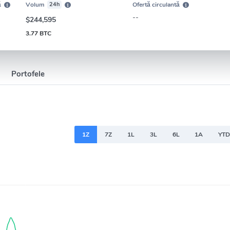
ă
Volum
24h
Ofertă circulantă
--
$244,595
3.77 BTC
Portofele
1Z
7Z
1L
3L
6L
1A
YT