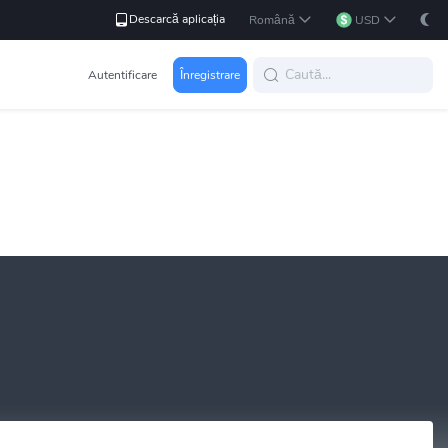
Descarcă aplicația
Română
USD
Autentificare
Înregistrare