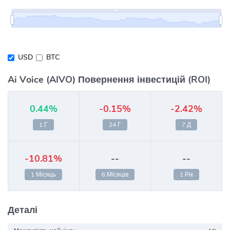
USD
BTC
Ai Voice (AIVO) Повернення інвестицій (ROI)
0.44%
-0.15%
-2.42%
1 Г
24 Г
7 Д
-10.81%
--
--
1 Місяць
6 Місяців
1 Рік
Деталі