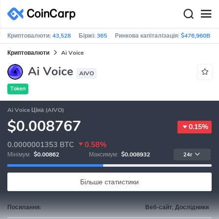
Криптовалюти:
43,528
Біржі:
365
Ринкова капіталізація:
$476,960B
Криптовалюти
Ai Voice
Ai Voice
AIVO
Token
Ai Voice Ціна (AIVO)
$0.008767
0.15%
0.0000001353
BTC
0.58%
Мінімум:
$0.00862
Максимум:
$0.008932
24г
Більше статистики
Посилання:
Веб-сайт, Дослідники