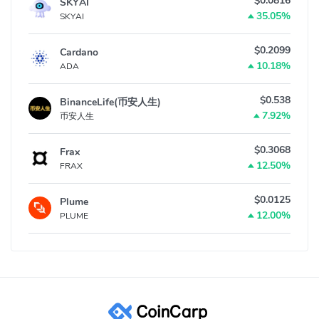
$0.0816
SKYAI
35.05%
SKYAI
$0.2099
Cardano
10.18%
ADA
$0.538
BinanceLife(币安人生)
7.92%
币安人生
$0.3068
Frax
12.50%
FRAX
$0.0125
Plume
12.00%
PLUME