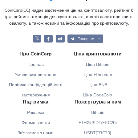
CoinCarp(CC) надає відстеження цін на криптовалюту, рейтинг б
ірж, рейтинг гаманців для криптовалют, аналіз даних про крипт
овалюту, а також новини та інформацію про криптовалюту.
𝕏
Телеграм
Про CoinCarp
Ціна криптовалюти
Про нас
Ціна Bitcoin
Умови використання
Ціна Ethereum
Політика конфіденційності
Ціна BNB
застереження
Ціна DogeCoin
Підтримка
Пожертвувати нам
Реклама
Bitcoin
Форма заявки
ETH&USDT(ERC20)
Зв'язатися з нами
USDT(TRC20)