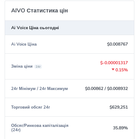
AIVO Статистика цін
Ai Voice Ціна сьогодні
$0.008767
Ai Voice Ціна
$-0.00001317
Зміна ціни
24г
0.15%
$0.00862
/
$0.008932
24г Мінімум / 24г Максимум
$629,251
Торговий обсяг 24г
Обсяг/Ринкова капіталізація
35.89%
(24г)