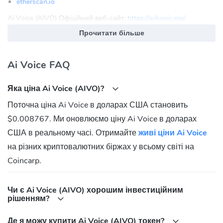
etherscan.io
Ai Voice (AIVO) Офіційний веб-сайт:
https://aikonic.me/
Прочитати більше
Яка адреса контрактів Ai Voice (AIVO)?
Ethereum:
Ai Voice FAQ
0x772f4aF00AdeAD92905ED27CA3C331f0D703EBB7
Яка ціна Ai Voice (AIVO)?
Поточна ціна Ai Voice в доларах США становить
$0.008767. Ми оновлюємо ціну Ai Voice в доларах
США в реальному часі. Отримайте
живі ціни Ai Voice
на різних криптовалютних біржах у всьому світі на
Coincarp.
Чи є Ai Voice (AIVO) хорошим інвестиційним
рішенням?
Де я можу купити Ai Voice (AIVO) токен?