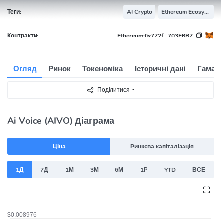
Теги:
AI Crypto
Ethereum Ecosystem
Контракти:
Ethereum:
0x772f...703EBB7
Огляд
Ринок
Токеноміка
Історичні дані
Гаман
Поділитися
Ai Voice (AIVO) Діаграма
Ціна
Ринкова капіталізація
1Д
7Д
1М
3М
6М
1Р
YTD
ВСЕ