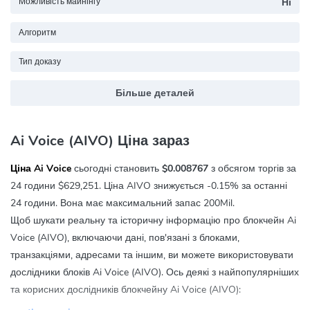
Можливість майнінгу
Ні
Алгоритм
Тип доказу
Більше деталей
Ai Voice (AIVO) Ціна зараз
Ціна Ai Voice
сьогодні становить
$0.008767
з обсягом торгів за
24 години
$629,251
. Ціна AIVO знижується
-0.15%
за останні
24 години. Вона має максимальний запас 200Mil.
Щоб шукати реальну та історичну інформацію про блокчейн Ai
Voice (AIVO), включаючи дані, пов'язані з блоками,
транзакціями, адресами та іншим, ви можете використовувати
дослідники блоків Ai Voice (AIVO). Ось деякі з найпопулярніших
та корисних дослідників блокчейну Ai Voice (AIVO):