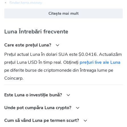
finder.terra.money
Luna (LUNA) Site oficial:
https://www.terra.money
Citește mai mult
Luna (LUNA) Comunitate
Luna Întrebări frecvente
Twitter:
https://twitter.com/terra_money
Discord:
https://discord.gg/terra-money
Care este prețul Luna?
Reddit:
https://www.reddit.com/r/terraluna
Prețul actual Luna în dolari SUA este $0.0416. Actualizăm
Medium:
https://medium.com/terra-money
prețul Luna USD în timp real. Obțineți
Telegram:
https://t.me/TerraLunaChat
prețuri live ale Luna
pe diferite burse de criptomonede din întreaga lume pe
Coincarp.
Este Luna o investiție bună?
Unde pot cumpăra Luna crypto?
Cum să vând Luna pe termen scurt?