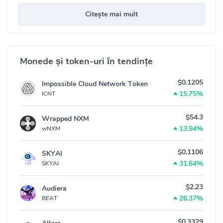
Citește mai mult
Monede și token-uri în tendințe
$0.1205
Impossible Cloud Network Token
15.75%
ICNT
$54.3
Wrapped NXM
13.94%
wNXM
$0.1106
SKYAI
31.64%
SKYAI
$2.23
Audiera
26.37%
BEAT
$0.3329