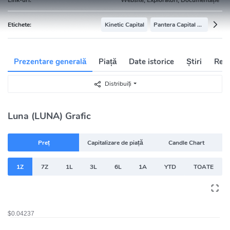
Etichete:
Kinetic Capital
Pantera Capital Portfolio
Prezentare generală
Piață
Date istorice
Știri
Rețe
Distribuiți
Luna (LUNA) Grafic
Preț
Capitalizare de piață
Candle Chart
1Z
7Z
1L
3L
6L
1A
YTD
TOATE