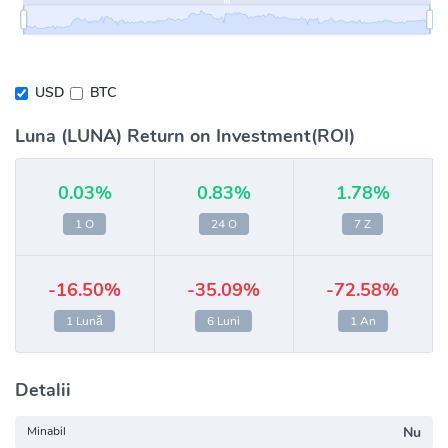
USD
BTC
Luna (LUNA) Return on Investment(ROI)
0.03%
0.83%
1.78%
1 O
24 O
7 Z
-16.50%
-35.09%
-72.58%
1 Lună
6 Luni
1 An
Detalii
Minabil
Nu