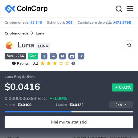
Criptomonede:
43,548
Schimburi:
365
Capitalizare de piață:
$471,979B
Criptomonede
Luna
Luna
LUNA
Rank #266
Coin
𝕏
3.2
Rating:
Luna Preț (LUNA)
$0.0416
0.83%
0.0000006393
BTC
0.09%
Minim:
$0.0409
Maxim:
$0.0422
24h
Mai multe statistici
Link-uri:
Website, Exploratori, Documentație