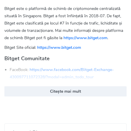
Bitget este o platformă de schimb de criptomonede centralizată
situată în Singapore. Bitget a fost înființată în 2018-07. De fapt,
Bitget este clasificată pe locul #7 în funcție de trafic, lichiditate și
volumele de tranzacționare. Mai multe informații despre platforma
de schimb Bitget pot fi găsite la
https://www.bitget.com
.
Bitget Site oficial:
https://www.bitget.com
Bitget Comunitate
FaceBook:
https://www.facebook.com/Bitget-Exchange-
430097711072328/?modal=admin_todo_tour
Twitter:
https://twitter.com/bitgetglobal
Citește mai mult
Reddit:
https://www.reddit.com/r/bitget/
Medium:
https://medium.com/bitgetglobal
Youtube:
https://www.youtube.com/channel/UCA8wRGXdnCEp6Yw3uxVdv
Linkin:
https://www.linkedin.com/company/bitget-global/
Instagram:
https://www.instagram.com/bitget_global/