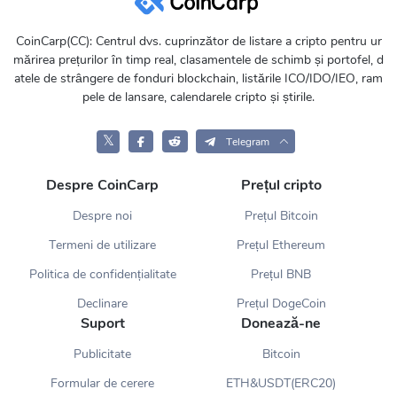
CoinCarp(CC): Centrul dvs. cuprinzător de listare a cripto pentru ur
mărirea prețurilor în timp real, clasamentele de schimb și portofel, d
atele de strângere de fonduri blockchain, listările ICO/IDO/IEO, ram
pele de lansare, calendarele cripto și știrile.
𝕏
Telegram
Despre CoinCarp
Prețul cripto
Despre noi
Prețul Bitcoin
Termeni de utilizare
Prețul Ethereum
Politica de confidențialitate
Prețul BNB
Declinare
Prețul DogeCoin
Suport
Donează-ne
Publicitate
Bitcoin
Formular de cerere
ETH&USDT(ERC20)