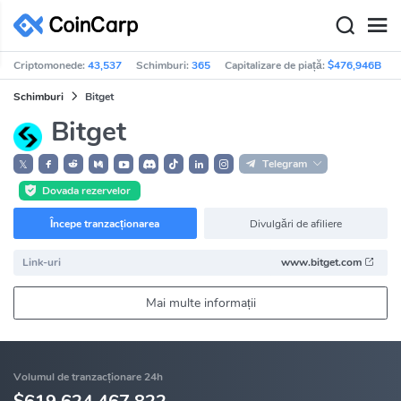
Criptomonede:
43,537
Schimburi:
365
Capitalizare de piață:
$476,946B
Schimburi
Bitget
Bitget
Telegram
𝕏
Dovada rezervelor
Începe tranzacționarea
Divulgări de afiliere
Link-uri
www.bitget.com
Mai multe informații
Volumul de tranzacționare 24h