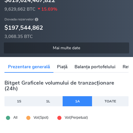
$619,624,467,822
9,629,662 BTC
15.69%
Dovada rezervelor
$197,544,862
3,068.35 BTC
Mai multe date
Prezentare generală
Piață
Balanța portofelului
Rețel
Bitget Graficele volumului de tranzacționare
(24h)
1S
1L
1A
TOATE