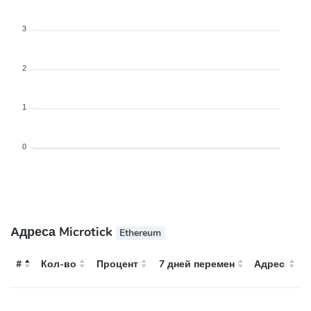
3
2
1
0
Адреса Microtick
Ethereum
#
Кол-во
Процент
7 дней перемен
Адрес
#
Адрес
Кол-во
Процент
7 дней перемен