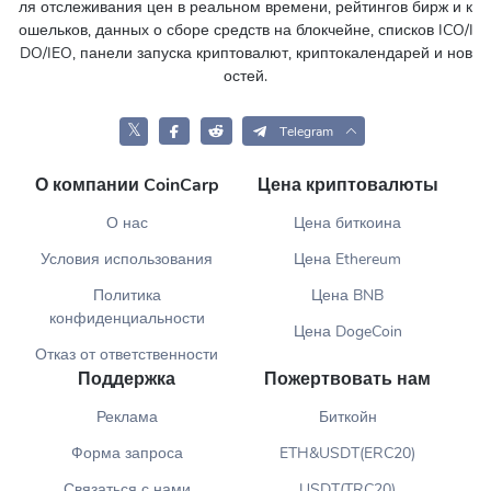
ля отслеживания цен в реальном времени, рейтингов бирж и к
ошельков, данных о сборе средств на блокчейне, списков ICO/I
DO/IEO, панели запуска криптовалют, криптокалендарей и нов
остей.
𝕏
Telegram
О компании CoinCarp
Цена криптовалюты
О нас
Цена биткоина
Условия использования
Цена Ethereum
Политика
Цена BNB
конфиденциальности
Цена DogeCoin
Отказ от ответственности
Поддержка
Пожертвовать нам
Реклама
Биткойн
Форма запроса
ETH&USDT(ERC20)
Связаться с нами
USDT(TRC20)