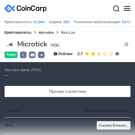
Криптовалюты:
43,564
Биржи:
365
Рыночная капитализация:
$472,4
Криптовалюты
Microtick
Rich List
Microtick
TICK
2.7
Рейтинг:
Token
𝕏
Microtick Цена (TICK)
--
Прочая статистика
Ссылки:
Веб-сайт, Обозреватели
Теги :
Cosmos Ecosystem