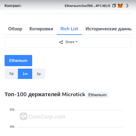
Контракт:
Ethereum:
0xcf99...4FC4Ec5
Обзор
Котировки
Rich List
Исторические данные
Share
Ethereum
7d
1m
1y
Топ-100 держателей Microtick
Ethereum
5%
4%