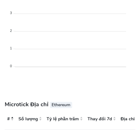
3
2
1
0
Microtick Địa chỉ
Ethereum
#
Số lượng
Tỷ lệ phần trăm
Thay đổi 7d
Địa chỉ
#
Địa chỉ
Số lượng
Tỷ lệ phần trăm
Thay đổi 7d