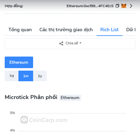
Hợp đồng:
Ethereum:
0xcf99...4FC4Ec5
Tổng quan
Các thị trường giao dịch
Rich List
Dữ Li
Chia sẻ
Ethereum
7d
1m
1y
Microtick Phân phối
Ethereum
5%
4%