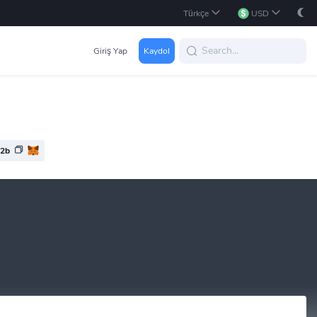
Türkçe
USD
Giriş Yap
Kaydol
d2b