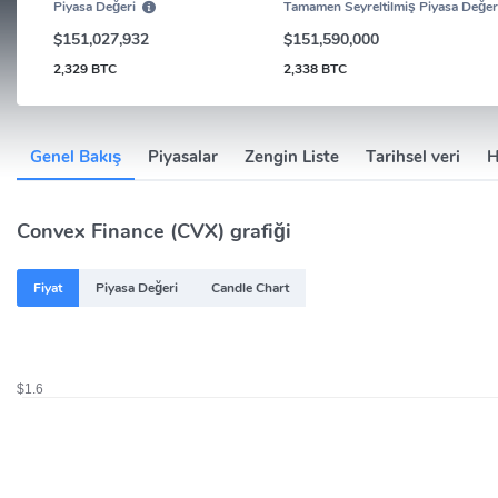
Piyasa Değeri
Tamamen Seyreltilmiş Piyasa Değer
$151,027,932
$151,590,000
2,329 BTC
2,338 BTC
Genel Bakış
Piyasalar
Zengin Liste
Tarihsel veri
H
Convex Finance (CVX) grafiği
Fiyat
Piyasa Değeri
Candle Chart