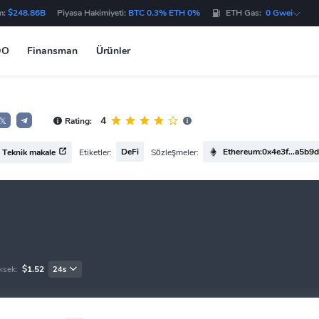
m:
$248.86B
Piyasa Hakimiyeti:
BTC 0.3% ETH 0%
ETH Gas:
0 Gwei
DO
Finansman
Ürünler
4
Rating:
𝕏
DeFi
Ethereum:0x4e3f...a5b9
Etiketler:
Sözleşmeler:
Teknik makale
ksek:
$1.52
24s