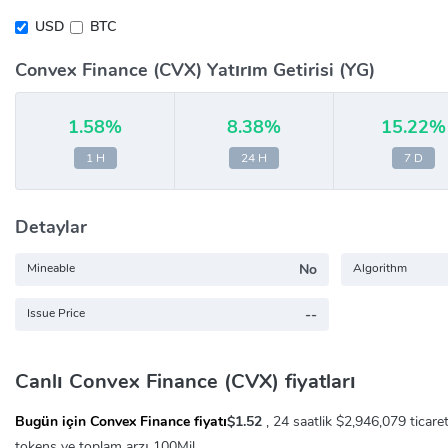
USD
BTC
Convex Finance (CVX) Yatırım Getirisi (YG)
1.58%
8.38%
15.22%
1 H
24 H
7 D
Detaylar
Mineable
No
Algorithm
Issue Price
--
Canlı Convex Finance (CVX) fiyatları
Bugün için Convex Finance fiyatı
$1.52
, 24 saatlik
$2,946,079
ticare
tokens ve toplam arzı 100Mil.