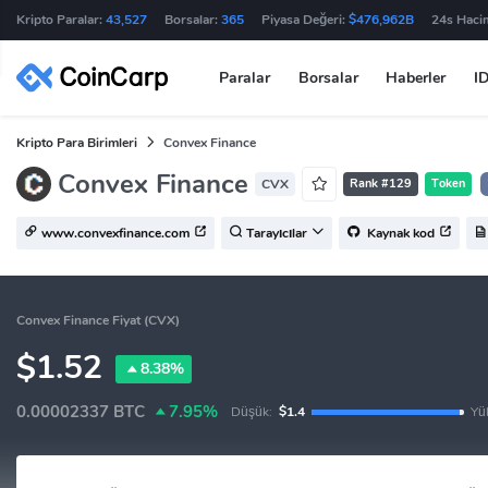
Kripto Paralar:
43,527
Borsalar:
365
Piyasa Değeri:
$476,962B
24s Haci
Paralar
Borsalar
Haberler
I
Kripto Para Birimleri
Convex Finance
Convex Finance
CVX
Rank #129
Token
www.convexfinance.com
Tarayıcılar
Kaynak kod
Convex Finance Fiyat (CVX)
$1.52
8.38%
0.00002337
BTC
7.95%
Düşük:
$1.4
Yü