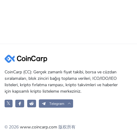
CVX jetonları
Ayrıca, CRV jetonlarınızı yatırabilir ve cvxCRV alarak şunları alabilirsin
veCRV ödülleri
Convex işlem ücretleri
CVX jetonları
veCRV jeton sahiplerine giden hava damlaları
Dolaşımdaki Convex Finance (CVX) Jetonu Miktarı 
CVX'nin aşağıdaki dağılıma göre 100 milyon CVX toplam arzı vardır:
CoinCarp (CC): Gerçek zamanlı fiyat takibi, borsa ve cüzdan
sıralamaları, blok zinciri bağış toplama verileri, ICO/IDO/IEO
% 10 protokol ekibi ve danışmanlara
listeleri, kripto fırlatma rampası, kripto takvimleri ve haberler
% 10 protokol rezervine
için kapsamlı kripto listeleme merkeziniz.
% 80 madencilik ödülleri olarak dağıtılacak
𝕏
Şu anda dolaşımda 78.158.141 CVX jetonu vardır ve maksimum arz 100
Telegram
Convex Finance hissesi alım satımında en iyi kripto para borsaları şun
Convex Finance CVX Nasıl Satın Alınır?
© 2026
www.coincarp.com
版权所有
Convex Finance CVX satın almak için aşağıdaki adımları izleyebilirsiniz