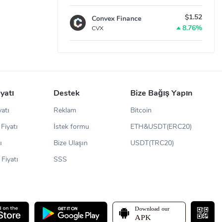
$1.52
Convex Finance
8.76%
CVX
iyatı
Destek
Bize Bağış Yapın
yatı
Reklam
Bitcoin
Fiyatı
İstek formu
ETH&USDT(ERC20)
ı
Bize Ulaşın
USDT(TRC20)
Fiyatı
SSS
sterseniz,