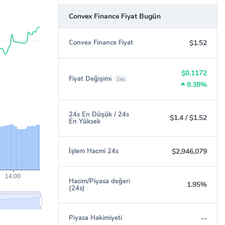
Convex Finance Fiyat Bugün
$1.52
Convex Finance Fiyat
$0.1172
Fiyat Değişimi
24s
8.38%
24s En Düşük / 24s
$1.4
/
$1.52
En Yüksek
$2,946,079
İşlem Hacmi 24s
Hacim/Piyasa değeri
1.95%
(24s)
--
Piyasa Hakimiyeti