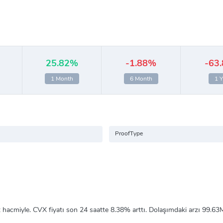
25.82%
-1.88%
-63
1 Month
6 Month
1 Y
ProofType
t hacmiyle. CVX fiyatı son 24 saatte
8.38%
arttı. Dolaşımdaki arzı 99.63