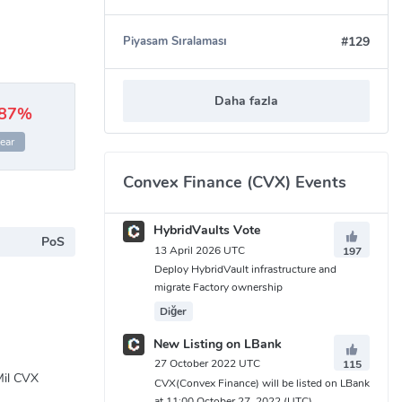
#129
Piyasam Sıralaması
Daha fazla
.87%
ear
Convex Finance (CVX) Events
HybridVaults Vote
PoS
13 April 2026 UTC
197
Deploy HybridVault infrastructure and
migrate Factory ownership
Diğer
New Listing on LBank
27 October 2022 UTC
115
Mil CVX
CVX(Convex Finance) will be listed on LBank
at 11:00 October 27, 2022 (UTC)