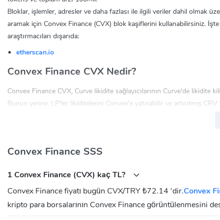
Bloklar, işlemler, adresler ve daha fazlası ile ilgili veriler dahil olma
aramak için Convex Finance (CVX) blok kaşiflerini kullanabilirsiniz. İş
araştırmacıları dışarıda:
etherscan.io
Convex Finance CVX Nedir?
Convex Finance CVX, Curve likidite sağlayıcılarının Curve'de likidite k
Bunun yerine, LP'ler likiditelerini Convex'e yatırabilir ve artırılmış CRV
sağlar ve Convex Finance'i Curve savaşlarında önemli bir oyuncu konu
Convex, Curve Finance sabit para borsasının mümkün olduğunca çok kon
CRV jetonu miktarı ne kadar fazla olursa, Curve'deki faiz oranları üz
Convex Finance SSS
için, "Curve savaşları" muhtemelen DeFi'deki en önemli protokol üzerind
Convex Finance'in Kurucuları Kimlerdir?
1 Convex Finance (CVX) kaç TL?
Convex Finance fiyatı bugün CVX/TRY ₺72.14 'dir.
Convex Fi
Convex Finance, anonim geliştiriciler tarafından geliştirilmiştir. Ancak
kripto para borsalarının Convex Finance görüntülenmesini des
protokollerinden biri olarak kabul edilir ve böylece oldukça düşük riskli