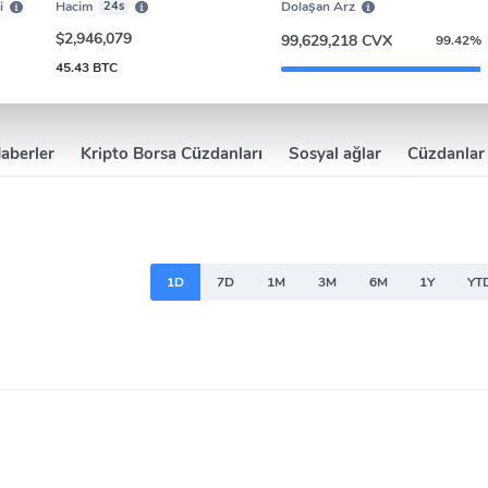
i
Hacim
24s
Dolaşan Arz
$2,946,079
99,629,218 CVX
99.42%
45.43 BTC
aberler
Kripto Borsa Cüzdanları
Sosyal ağlar
Cüzdanlar
1D
7D
1M
3M
6M
1Y
YT