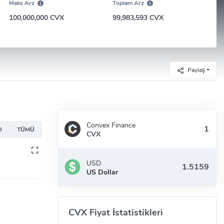
Maks Arz
Toplam Arz
100,000,000 CVX
99,983,593 CVX
Paylaş
Convex Finance
D
TÜMÜ
CVX
USD
US Dollar
CVX Fiyat İstatistikleri