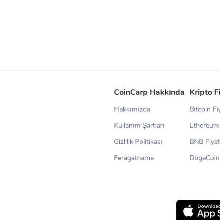
iz:
Nedir?
CoinCarp Hakkında
Kripto F
Hakkımızda
Bitcoin Fi
Kullanım Şartları
Ethereum 
Gizlilik Politikası
BNB Fiyat
Feragatname
DogeCoin 
.000.000 CVX jetonudur. Convex Finance'in güncel fiyatını öğrenmek i
lardır: Binance, ve OKX.
: