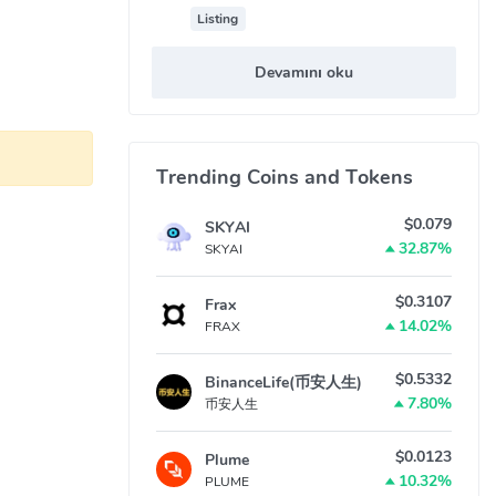
Listing
VL toplamak
Devamını oku
vex Finance
Trending Coins and Tokens
i CRV
$0.079
SKYAI
raya
32.87%
SKYAI
mum ödüllere
deyse
$0.3107
Frax
14.02%
FRAX
ılar bile
$0.5332
BinanceLife(币安人生)
7.80%
币安人生
$0.0123
Plume
10.32%
PLUME