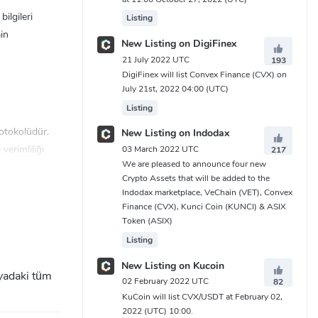
ilgileri
Listing
in
New Listing on DigiFinex
21 July 2022 UTC
193
DigiFinex will list Convex Finance (CVX) on
July 21st, 2022 04:00 (UTC)
Listing
rotokolüdür.
New Listing on Indodax
verimliliği
03 March 2022 UTC
217
We are pleased to announce four new
Crypto Assets that will be added to the
sahip olduğu
Indodax marketplace, VeChain (VET), Convex
Finance (CVX), Kunci Coin (KUNCI) & ASIX
k DEX'i olduğu
Token (ASIX)
Listing
New Listing on Kucoin
nyadaki tüm
 ve etkili
02 February 2022 UTC
82
KuCoin will list CVX/USDT at February 02,
2022 (UTC) 10:00.