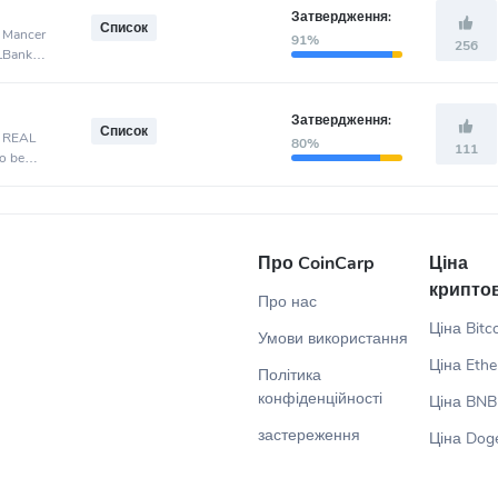
Затвердження:
Список
, Mancer
91%
256
 LBank
Затвердження:
Список
, REAL
80%
111
o be
Про CoinCarp
Ціна
крипто
Про нас
Ціна Bitc
Умови використання
Ціна Eth
Політика
конфіденційності
Ціна BNB
застереження
Ціна Dog