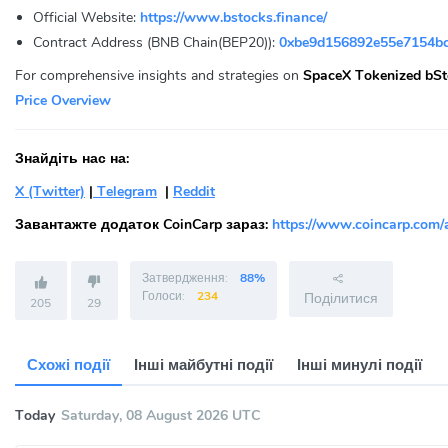
Official Website:
https://www.bstocks.finance/
Contract Address (BNB Chain(BEP20)):
0xbe9d156892e55e7154bc
For comprehensive insights and strategies on
SpaceX Tokenized bSt
Price Overview
Знайдіть нас на:
X (Twitter)
|
Telegram
|
Reddit
Завантажте додаток CoinCarp зараз:
https://www.coincarp.com/
Затвердження:
88%
Голоси:
234
Поділитися
205
29
Схожі події
Інші майбутні події
Інші минулі події
Today
Saturday, 08 August 2026 UTC