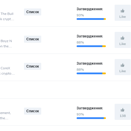
Затвердження:
Список
 The Bull
93%
Like
nk crypto
Затвердження:
Список
, Boyz N
88%
Like
on the
Затвердження:
Список
, CoreX
88%
Like
k crypto
Затвердження:
Список
cement,
93%
138
 the