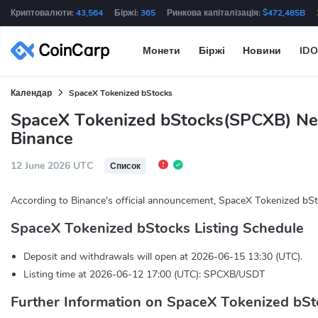
Криптовалюти:
43,564
Біржі:
365
Ринкова капіталізація:
$472,485B
Монети
Біржі
Новини
IDO
Календар
SpaceX Tokenized bStocks
SpaceX Tokenized bStocks(SPCXB) Ne
Binance
12 June 2026 UTC
Список
According to Binance's official announcement, SpaceX Tokenized bSt
SpaceX Tokenized bStocks Listing Schedule
Deposit and withdrawals will open at 2026-06-15 13:30 (UTC).
Listing time at 2026-06-12 17:00 (UTC): SPCXB/USDT
Further Information on SpaceX Tokenized bSt