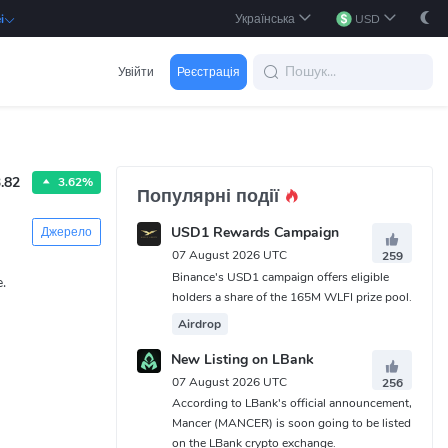
Українська
USD
i
Увійти
Реєстрація
.82
3.62%
Популярні події
USD1 Rewards Campaign
Джерело
07 August 2026 UTC
259
Binance's USD1 campaign offers eligible
.
holders a share of the 165M WLFI prize pool.
Airdrop
New Listing on LBank
07 August 2026 UTC
256
According to LBank's official announcement,
Mancer (MANCER) is soon going to be listed
on the LBank crypto exchange.