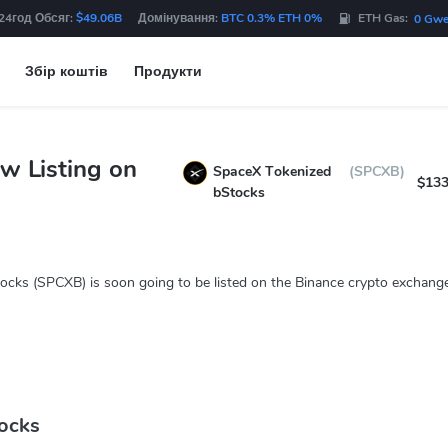
24год Обсяг:
$49.06B
Домінування:
BTC 0.3% ETH 0%
ETH Gas:
0 Gwe
Збір коштів
Продукти
w Listing on
SpaceX Tokenized
(SPCXB)
$133
bStocks
ocks (SPCXB) is soon going to be listed on the Binance crypto exchange
ocks