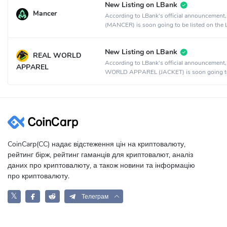
New Listing on LBank
Mancer
According to LBank's official announcement
(MANCER) is soon going to be listed on the
crypto exchange.
New Listing on LBank
REAL WORLD
According to LBank's official announcement
APPAREL
WORLD APPAREL (JACKET) is soon going t
listed on the LBank crypto exchange.
CoinCarp(CC) надає відстеження цін на криптовалюту,
рейтинг бірж, рейтинг гаманців для криптовалют, аналіз
даних про криптовалюту, а також новини та інформацію
про криптовалюту.
𝕏
Телеграм