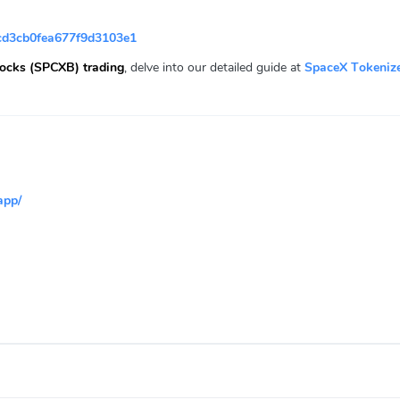
d3cb0fea677f9d3103e1
ocks (SPCXB) trading
, delve into our detailed guide at
SpaceX Tokeniz
app/