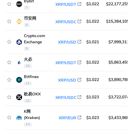
Bybit
$1.022
$22,177,255
XRP/USDT
7
币安网
$1.022
$15,384,105
XRP/USDC
8
Crypto.com
Exchange
$1.021
$7,999,311
XRP/USD
9
火必
$1.022
$5,863,459
XRP/USDT
10
Bitfinex
$1.022
$3,890,788
XRP/USD
11
欧易OKX
$1.023
$3,722,074
XRP/USDC
12
K网
(Kraken)
$1.023
$3,433,968
XRP/EUR
13