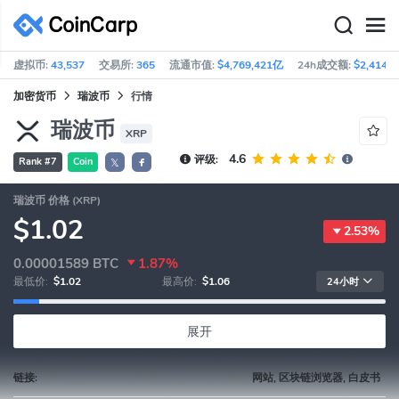
虚拟币:
43,537
交易所:
365
流通市值:
$4,769,421亿
24h成交额:
$2,414亿
加密货币
瑞波币
行情
瑞波币
XRP
4.6
评级:
Rank #7
Coin
𝕏
瑞波币 价格 (XRP)
$1.02
2.53%
0.00001589
BTC
1.87%
最低价:
$1.02
最高价:
$1.06
24小时
展开
链接:
网站, 区块链浏览器, 白皮书