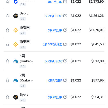
$1.022
$1,373,905
XRP/EUR
21
Bybit
$1.022
$1,261,264
XRP/USDC
22
币安网
$1.022
$1,070,012
XRP/EUR
23
币安网
$1.022
$845,538
XRP/FDUSD
24
K网
(Kraken)
$1.021
$613,806
XRP/USDC
25
K网
(Kraken)
$1.022
$577,953
XRP/GBP
26
Bybit
$1.022
$554,313
XRP/EUR
27