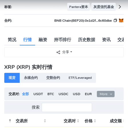
标签:
Pantera资本
灰度信托基金
合约:
BNB Chain(BEP20):
0x1d2f...6c60dbe
简况
行情
融资
持币排行
历史数据
资讯
交易
分享
XRP (XRP) 实时行情
现货
永续合约
交割合约
ETF/Leveraged
交易对:
全部
USDT
BTC
USDC
USD
EUR
ETH
More
TRY
BRL
搜索
交易所
交易对
价格
成交额