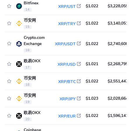
Bitfinex
$1.022
$3,228,059
XRP/UST
14
币安网
$1.022
$3,140,051
XRP/TRY
15
Crypto.com
Exchange
$1.022
$2,740,608
XRP/USDT
16
欧易OKX
$1.021
$2,268,795
XRP/USD
17
币安网
$1.022
$2,551,447
XRP/BTC
18
币安网
$1.023
$2,028,664
XRP/JPY
19
欧易OKX
$1.022
$1,596,141
XRP/EUR
20
Coinbase