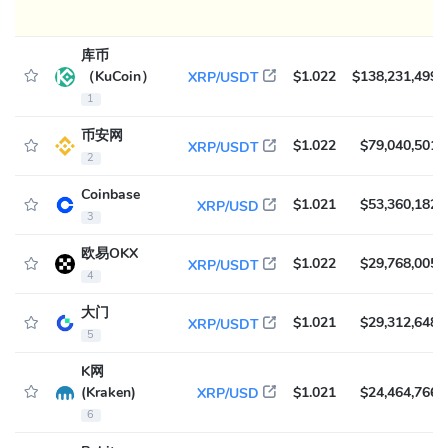
库币
（KuCoin）
$1.022
$138,231,499
XRP/USDT
1
币安网
$1.022
$79,040,501
XRP/USDT
2
Coinbase
$1.021
$53,360,182
XRP/USD
3
欧易OKX
$1.022
$29,768,005
XRP/USDT
4
大门
$1.021
$29,312,648
XRP/USDT
5
K网
(Kraken)
$1.021
$24,464,766
XRP/USD
6