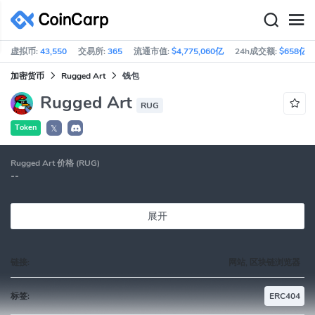
虚拟币:
43,550
交易所:
365
流通市值:
$4,775,060亿
24h成交额:
$658亿
加密货币
Rugged Art
钱包
Rugged Art
RUG
Token
𝕏
Rugged Art 价格 (RUG)
--
展开
链接:
网站, 区块链浏览器
标签:
ERC404