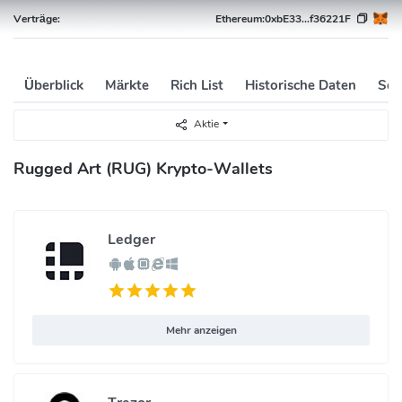
Verträge:
Ethereum:
0xbE33...f36221F
Überblick
Märkte
Rich List
Historische Daten
Soz
Aktie
Rugged Art (RUG) Krypto-Wallets
Ledger
Mehr anzeigen