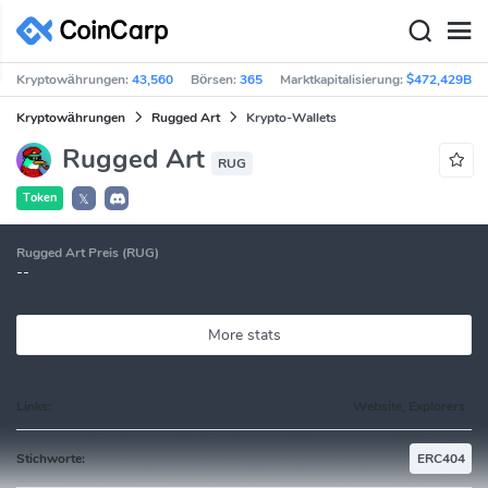
Kryptowährungen:
43,560
Börsen:
365
Marktkapitalisierung:
$472,429B
Kryptowährungen
Rugged Art
Krypto-Wallets
Rugged Art
RUG
Token
𝕏
Rugged Art Preis (RUG)
--
More stats
Links:
Website, Explorers
Stichworte:
ERC404