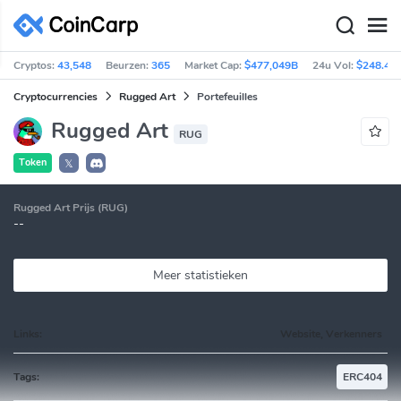
Cryptos:
43,548
Beurzen:
365
Market Cap:
$477,049B
24u Vol:
$248.46
Cryptocurrencies
Rugged Art
Portefeuilles
Rugged Art
RUG
Token
𝕏
Rugged Art Prijs (RUG)
--
Meer statistieken
Links:
Website, Verkenners
Tags:
ERC404