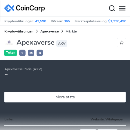
Kryptowährungen:
43,590
Börsen:
365
Marktkapitalisierung:
$1,330,490B
Kryptowährungen
Apexaverse
Märkte
Apexaverse
AXV
Token
𝕏
Apexaverse Preis (AXV)
--
More stats
Links:
Website, Whitepaper