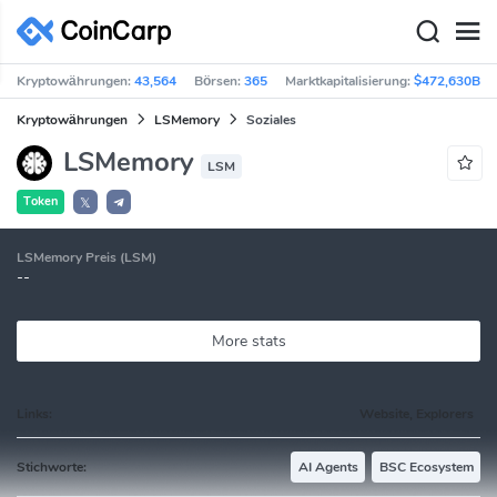
Kryptowährungen:
43,564
Börsen:
365
Marktkapitalisierung:
$472,630B
Kryptowährungen
LSMemory
Soziales
LSMemory
LSM
Token
𝕏
LSMemory Preis (LSM)
--
More stats
Links:
Website, Explorers
Stichworte:
AI Agents
BSC Ecosystem