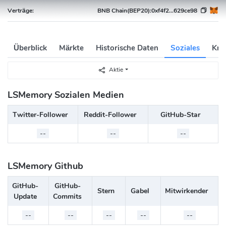
Verträge:
BNB Chain(BEP20):
0xf4f2...629ce98
Überblick
Märkte
Historische Daten
Soziales
Kry
Aktie
LSMemory Sozialen Medien
Twitter-Follower
Reddit-Follower
GitHub-Star
--
--
--
LSMemory Github
GitHub-
GitHub-
Stern
Gabel
Mitwirkender
Update
Commits
--
--
--
--
--