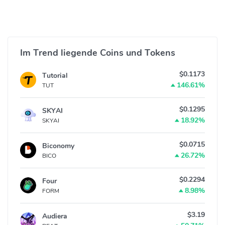
Im Trend liegende Coins und Tokens
$0.1173
Tutorial
146.61%
TUT
$0.1295
SKYAI
18.92%
SKYAI
$0.0715
Biconomy
26.72%
BICO
$0.2294
Four
8.98%
FORM
$3.19
Audiera