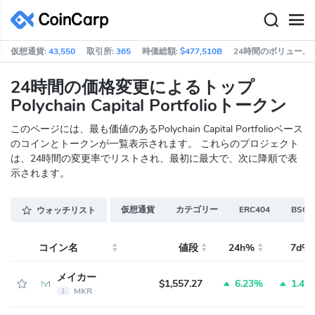
仮想通貨:
43,550
取引所:
365
時価総額:
$477,510B
24時間のボリューム:
24時間の価格変更によるトップ
Polychain Capital Portfolioトークン
このページには、最も価値のあるPolychain Capital Portfolioベース
のコインとトークンが一覧表示されます。 これらのプロジェクト
は、24時間の変更率でリストされ、最初に最大で、次に降順で表
示されます。
仮想通貨
カテゴリー
ERC404
BSC E
ウォッチリスト
コイン名
値段
24h%
7d%
メイカー
$1,557.27
6.23%
1.46
MKR
1