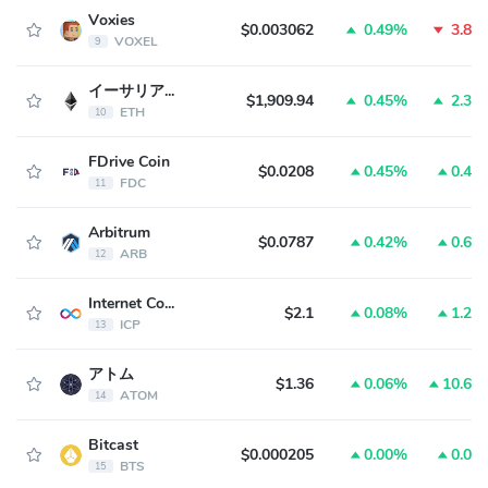
Voxies
$0.003062
0.49%
3.83
VOXEL
9
イーサリアム
$1,909.94
0.45%
2.31
ETH
10
FDrive Coin
$0.0208
0.45%
0.45
FDC
11
Arbitrum
$0.0787
0.42%
0.62
ARB
12
Internet Computer
$2.1
0.08%
1.27
ICP
13
アトム
$1.36
0.06%
10.60
ATOM
14
Bitcast
$0.000205
0.00%
0.00
BTS
15