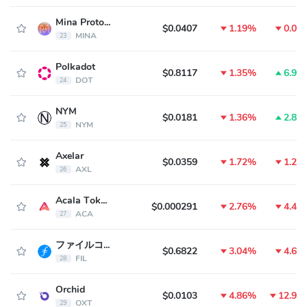
Mina Protocol
$0.0407
1.19%
0.03
MINA
23
Polkadot
$0.8117
1.35%
6.92
DOT
24
NYM
$0.0181
1.36%
2.86
NYM
25
Axelar
$0.0359
1.72%
1.28
AXL
26
Acala Token
$0.000291
2.76%
4.44
ACA
27
ファイルコイン
$0.6822
3.04%
4.64
FIL
28
Orchid
$0.0103
4.86%
12.99
OXT
29