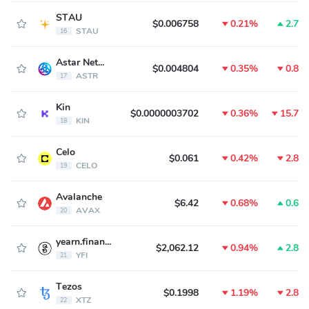
STAU
$0.006758
0.21%
2.71
STAU
16
Astar Network
$0.004804
0.35%
0.81
ASTR
17
Kin
$0.0000003702
0.36%
15.78
KIN
18
Celo
$0.061
0.42%
2.84
CELO
19
Avalanche
$6.42
0.68%
0.61
AVAX
20
yearn.finance
$2,062.12
0.94%
2.83
YFI
21
Tezos
$0.1998
1.19%
2.82
XTZ
22