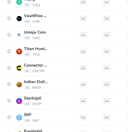
--
--
--
VSQ
37
VaultRise Funding Bridge
--
--
--
VFB
38
Umoja Coin
--
--
--
UMC
39
Titan Hunters
--
--
--
TITA
40
Connector Coin
--
--
--
CNCTR
41
Indian Dollar
--
--
--
INDD
42
StartUpX
--
--
--
XSTP
43
SKF
--
--
--
SKF
44
Rambobit