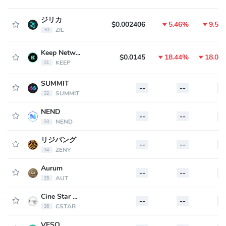
ジリカ
$0.002406
5.46%
9.55
ZIL
30
Keep Network
$0.0145
18.44%
18.02
KEEP
31
SUMMIT
--
--
--
SUMMIT
32
NEND
--
--
--
NEND
33
リジパング
--
--
--
ZENY
34
Aurum
--
--
--
AUT
35
Cine Star Token
--
--
--
CSTAR
36
VESQ