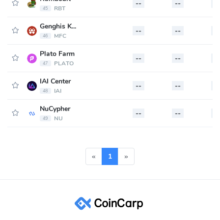
--
--
--
RBT
45
Genghis Khan Max Fe Coin
--
--
--
MFC
46
Plato Farm
--
--
--
PLATO
47
IAI Center
--
--
--
IAI
48
NuCypher
--
--
--
NU
49
«
1
»