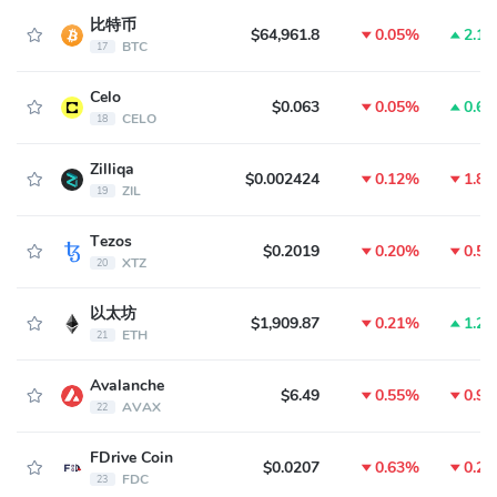
比特币
$64,961.8
0.05%
2.1
BTC
17
Celo
$0.063
0.05%
0.6
CELO
18
Zilliqa
$0.002424
0.12%
1.8
ZIL
19
Tezos
$0.2019
0.20%
0.5
XTZ
20
以太坊
$1,909.87
0.21%
1.2
ETH
21
Avalanche
$6.49
0.55%
0.9
AVAX
22
FDrive Coin
$0.0207
0.63%
0.2
FDC
23