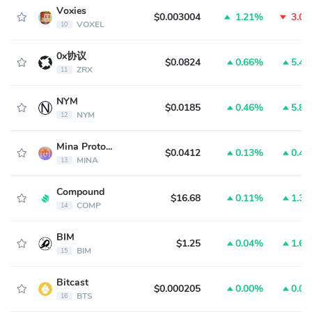
Voxies
$0.003004
1.21%
3.0
VOXEL
10
0x协议
$0.0824
0.66%
5.4
ZRX
11
NYM
$0.0185
0.46%
5.8
NYM
12
Mina Protocol
$0.0412
0.13%
0.4
MINA
13
Compound
$16.68
0.11%
1.3
COMP
14
BIM
$1.25
0.04%
1.6
BIM
15
Bitcast
$0.000205
0.00%
0.0
BTS
16