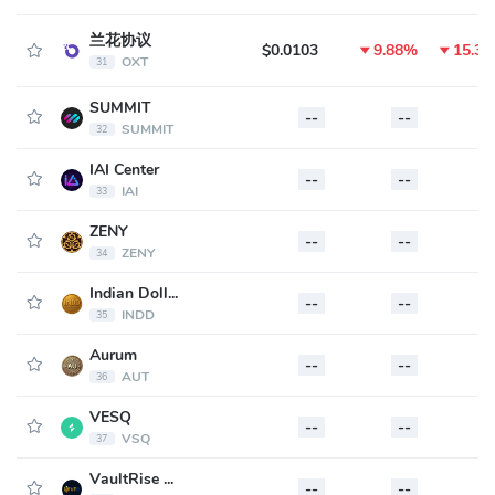
兰花协议
$0.0103
9.88%
15.3
OXT
31
SUMMIT
--
--
-
SUMMIT
32
IAI Center
--
--
-
IAI
33
ZENY
--
--
-
ZENY
34
Indian Dollar
--
--
-
INDD
35
Aurum
--
--
-
AUT
36
VESQ
--
--
-
VSQ
37
VaultRise Funding Bridge
--
--
-