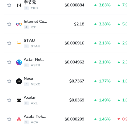
字节元
$0.000884
3.83%
7.9
CKB
3
Internet Computer
$2.18
3.38%
5.0
ICP
4
STAU
$0.006916
2.13%
2.9
STAU
5
Astar Network
$0.004962
2.10%
2.5
ASTR
6
Nexo
$0.7367
1.77%
1.0
NEXO
7
Axelar
$0.0369
1.49%
1.6
AXL
8
Acala Token
$0.000299
1.46%
0.9
ACA
9