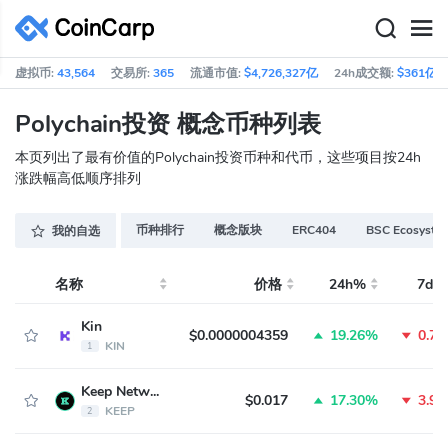
虚拟币:
43,564
交易所:
365
流通市值:
$4,726,327亿
24h成交额:
$361亿
Polychain投资 概念币种列表
本页列出了最有价值的Polychain投资币种和代币，这些项目按24h
涨跌幅高低顺序排列
币种排行
概念版块
ERC404
BSC Ecosyste
我的自选
名称
价格
24h%
7d%
Kin
$0.0000004359
19.26%
0.7
KIN
1
Keep Network
$0.017
17.30%
3.9
KEEP
2