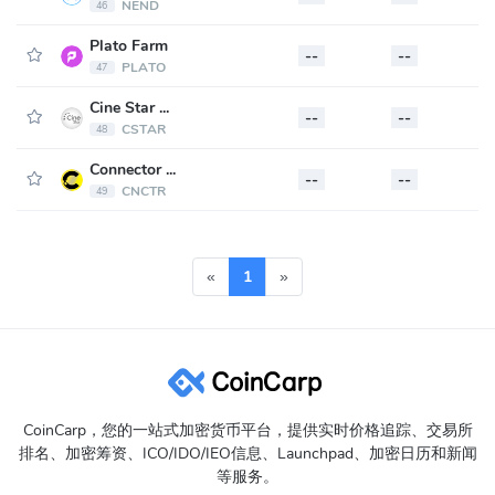
NEND
46
Plato Farm
--
--
-
PLATO
47
Cine Star Token
--
--
-
CSTAR
48
Connector Coin
--
--
-
CNCTR
49
«
1
»
CoinCarp，您的一站式加密货币平台，提供实时价格追踪、交易所
排名、加密筹资、ICO/IDO/IEO信息、Launchpad、加密日历和新闻
等服务。