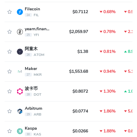
Filecoin
$0.7112
0.68%
0.9
FIL
24
yearn.finance
$2,059.97
0.78%
2.1
YFI
25
阿童木
$1.38
0.81%
8.9
ATOM
26
Maker
$1,553.68
0.94%
5.1
MKR
27
波卡币
$0.8072
1.30%
1.0
DOT
28
Arbitrum
$0.0774
1.86%
5.0
ARB
29
Kaspa
$0.0266
1.88%
0.8
KAS
30