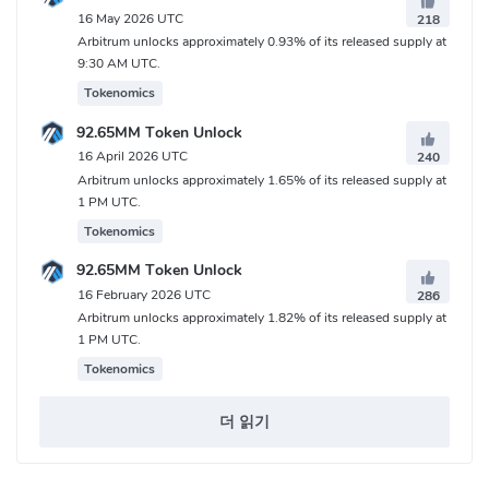
아비트럼 (ARB) 토큰 계약 주소
16 May 2026 UTC
218
Arbitrum unlocks approximately 0.93% of its released supply at
Ethereum:
0xB50721BCf8d664c30412Cfbc6cf7a15145234ad1
9:30 AM UTC.
Arbitrum(Arb One):
Tokenomics
0x912ce59144191c1204e64559fe8253a0e49e6548
92.65MM Token Unlock
Arbitrum Nova:
16 April 2026 UTC
240
0xf823C3cD3CeBE0a1fA952ba88Dc9EEf8e0Bf46AD
Arbitrum unlocks approximately 1.65% of its released supply at
1 PM UTC.
Tokenomics
92.65MM Token Unlock
16 February 2026 UTC
286
Arbitrum unlocks approximately 1.82% of its released supply at
1 PM UTC.
Tokenomics
더 읽기