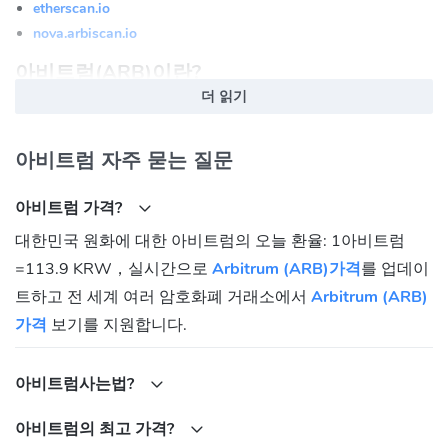
etherscan.io
nova.arbiscan.io
아비트럼(ARB)이란?
더 읽기
아비트럼은 Ethereum 트랜잭션을 더 빠르고 저렴하게 만드는 프로
토콜입니다. 개발자는 아비트럼을 사용하여 Arbitrum Rollup 및
아비트럼 자주 묻는 질문
AnyTrust 프로토콜의 확장성 이점을 활용할 수 있는 사용자 친화적
인 분산 앱(dApp)을 구축합니다
아비트럼 가격?
아비트럼의 대표 체인인 Arbitrum One은 2021년에 출시되었습니
대한민국 원화에 대한 아비트럼의 오늘 환율: 1아비트럼
다. 그 후 초저비용 거래를 위해 구축된 별도의 AnyTrust 체인인
=113.9 KRW，실시간으로
Arbitrum (ARB)가격
를 업데이
Arbitrum Nova가 곧 출시되었습니다. 2022년 8월 Arbitrum One은
Arbitrum Nitro 스택으로 업그레이드되어 확장 기능이 7~10배 업그
트하고 전 세계 여러 암호화폐 거래소에서
Arbitrum (ARB)
레이드되었습니다.
가격
보기를 지원합니다.
$ARB 거버넌스 토큰의 배포는 Arbitrum One 및 Arbitrum Nova의
거버넌스와 기본 프로토콜을 분산시킵니다. $ARB 토큰은 Arbitrum
아비트럼사는법?
DAO 거버넌스 제안에 투표하는 데 사용할 수 있으므로 $ARB 보유
아비트럼의 최고 가격?
자는 Arbitrum 프로토콜 및 체인의 미래를 공동으로 형성할 수 있습