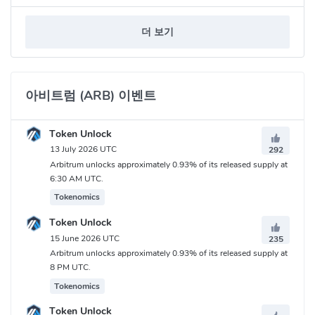
6일
더 보기
초기 토큰 할당 및 에어드롭 배포
Arbitrum DAO 재무부 42.78% 42억 7800만
Offchain Labs 팀 및 Future 팀 + 고문 26.94% 26.94억
아비트럼 (ARB) 이벤트
Offchain Labs 투자자 17.53% 17억 5300만
Arbitrum 플랫폼 사용자(사용자 지갑 주소로의 에어드랍을 통해)
Token Unlock
11.62% 11.62억
13 July 2026 UTC
292
Arbitrum에서 앱을 구축하는 DAO(DAO 재무 주소로의 에어드랍
Arbitrum unlocks approximately 0.93% of its released supply at
을 통해) 1.13% 1억 1300만
6:30 AM UTC.
Tokenomics
아비트럼 (ARB) 커뮤니티
Token Unlock
Twitter:
https://twitter.com/Arbitrum
15 June 2026 UTC
235
Discord:
https://discord.com/invite/arbitrum
Arbitrum unlocks approximately 0.93% of its released supply at
Reddit:
https://www.reddit.com/r/Arbitrum/
8 PM UTC.
Medium:
https://arbitrumfoundation.medium.com/
Tokenomics
Telegram:
https://t.me/arbitrum
Token Unlock