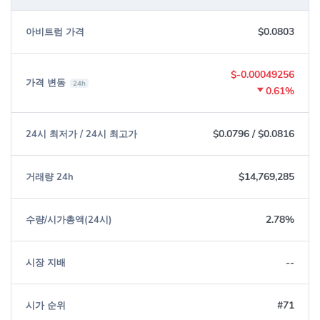
$ETH는 거래 수수료를 지불하는 데 사용되지만 $ARB는 그렇지
않습니다.
$0.0803
아비트럼 가격
Arbitrum의 거버넌스는 $ARB 및 거버넌스 스마트 계약에 의해
촉진되는 반면 Ethereum의 거버넌스는 사회적으로 처리됩니다.
$-0.00049256
$ARB를 보유하면 Arbitrum을 관리할 수 있는 기능이 제공되는
가격 변동
24h
0.61%
반면, $ETH를 보유해도 Ethereum 프로토콜을 관리하는 기능에
는 영향을 미치지 않습니다.
$0.0796
/
$0.0816
24시 최저가 / 24시 최고가
ARB 에어드롭 자격 및 배포 사양
ARB는 Arbitrum One 롤업 체인 고유의 ERC-20 거버넌스 토큰입니
$14,769,285
거래량 24h
다. 출시 시 토큰 속성:
초기 공급량: 100억
2.78%
수량/시가총액(24시)
인플레이션: 연간 최대 2%
발행/소각 메커니즘: L2 스마트 계약
--
시장 지배
Ethereum L1에 브리지 가능?: 예
토큰 출시: Arbitrum One
온체인 거버넌스(투표)는 Arbitrum One에서 발생합니다.
#71
시가 순위
에어드롭 스냅샷: Arbitrum One의 블록 58642080 = 2023년 2월