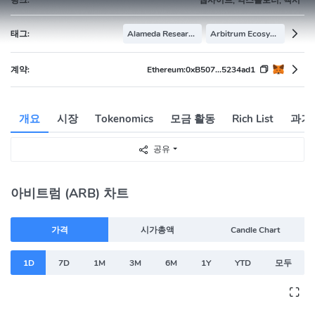
태그:
Alameda Research Portfolio
Arbitrum Ecosystem
계약:
Ethereum:
0xB507...5234ad1
개요
시장
Tokenomics
모금 활동
Rich List
과거
공유
아비트럼 (ARB) 차트
가격
시가총액
Candle Chart
1D
7D
1M
3M
6M
1Y
YTD
모두