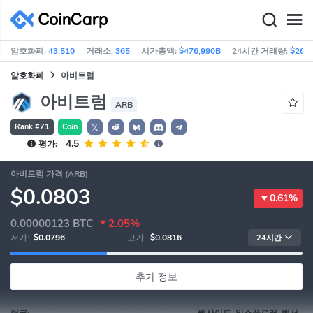
암호화폐:
43,510
거래소:
365
시가총액:
$476,990B
24시간 거래량:
$261
암호화폐
아비트럼
아비트럼
ARB
Rank #71
Coin
𝕏
4.5
평가:
아비트럼 가격 (ARB)
$0.0803
0.61%
0.00000123
BTC
2.05%
저가:
$0.0796
고가:
$0.0816
24시간
추가 정보
링크:
웹사이트, 익스플로러, 백서