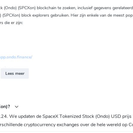
k (Ondo) (SPCXon) blockchain te zoeken, inclusief gegevens gerelateerd
 (SPCXon) block explorers gebruiken. Hier zijn enkele van de meest popu
 die er zijn:
/app.ondo.finance/
schap
Lees meer
tock (Ondo) (SPCXon)?
Xon)?
E41A928
.24. We updaten de SpaceX Tokenized Stock (Ondo) USD prijs in
rschillende cryptocurrency exchanges over de hele wereld op C