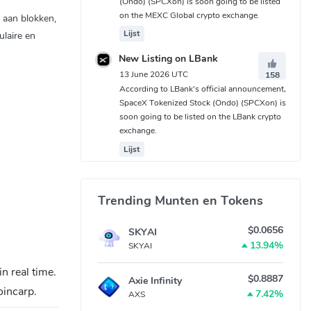
(Ondo) (SPCXon) is soon going to be listed
on the MEXC Global crypto exchange.
 aan blokken,
Lijst
laire en
New Listing on LBank
13 June 2026 UTC
158
According to LBank's official announcement,
SpaceX Tokenized Stock (Ondo) (SPCXon) is
soon going to be listed on the LBank crypto
exchange.
Lijst
Trending Munten en Tokens
$0.0656
SKYAI
13.94%
SKYAI
 real time.
$0.8887
Axie Infinity
oincarp.
7.42%
AXS