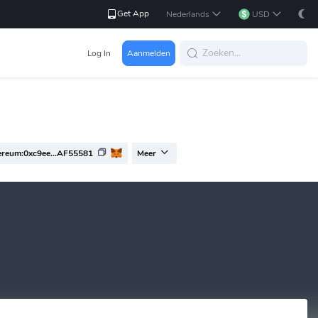
Get App
Nederlands
USD
Log In
Aanmelden
ereum:0xc9ee...AF55581
Meer