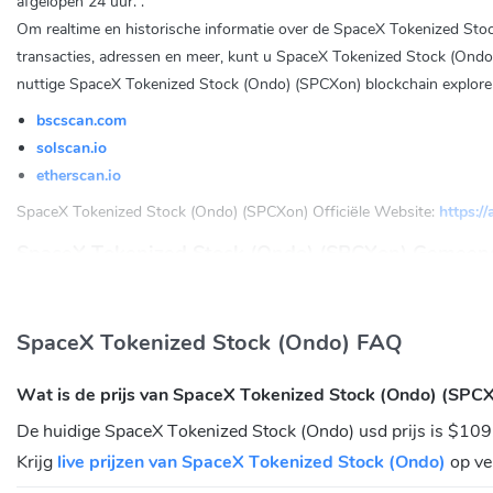
afgelopen 24 uur. .
Om realtime en historische informatie over de SpaceX Tokenized Stoc
transacties, adressen en meer, kunt u SpaceX Tokenized Stock (Ondo)
nuttige SpaceX Tokenized Stock (Ondo) (SPCXon) blockchain explorers
bscscan.com
solscan.io
etherscan.io
SpaceX Tokenized Stock (Ondo) (SPCXon) Officiële Website:
https:/
SpaceX Tokenized Stock (Ondo) (SPCXon) Gemeen
Twitter:
https://twitter.com/ondofinance
Wat is het contractadres van SpaceX Tokenized S
SpaceX Tokenized Stock (Ondo) FAQ
Ethereum:
0xc9eef266834730340A55B6CC24621B31BAF55581
Wat is de prijs van SpaceX Tokenized Stock (Ondo) (SPC
BNB Chain(BEP20):
0xd0a58BC9D88D3FF48C0294Cb7e45937d0
De huidige SpaceX Tokenized Stock (Ondo) usd prijs is $109
Solana:
wzAyQTorWyoVXuJKj2x8EqKEGJpS13z6EWE9z5Aondo
Krijg
live prijzen van SpaceX Tokenized Stock (Ondo)
op ve