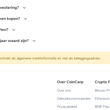
vestering?
oken kopen?
rten?
jaar waard zijn?
rstrekt als algemene marktinformatie en niet als beleggingsadvies.
Over CoinCarp
Crypto P
Over ons
Bitcoin Pr
Gebruiksvoorwaarden
Ethereum 
Privacybeleid
BNB Prijs