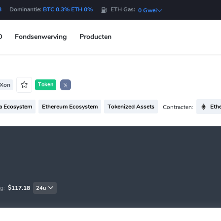
B
Dominantie:
BTC 0.3% ETH 0%
ETH Gas:
0 Gwei
O
Fondsenwerving
Producten
Xon
Token
𝕏
a Ecosystem
Ethereum Ecosystem
Tokenized Assets
Eth
Contracten:
g:
$117.18
24u