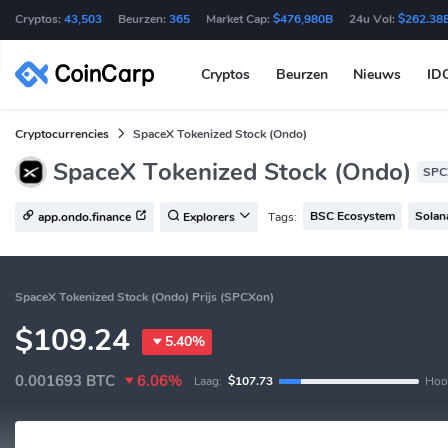
Cryptos:
43,503
Beurzen:
365
Market Cap:
$476,980B
24u Vol:
$262.38
Cryptos
Beurzen
Nieuws
ID
Cryptocurrencies
SpaceX Tokenized Stock (Ondo)
SpaceX Tokenized Stock (Ondo)
SPC
BSC Ecosystem
Solan
Tags:
app.ondo.finance
Explorers
SpaceX Tokenized Stock (Ondo) Prijs (SPCXon)
$109.24
5.40%
0.001693
BTC
6.06%
Laag:
$107.73
Hoo