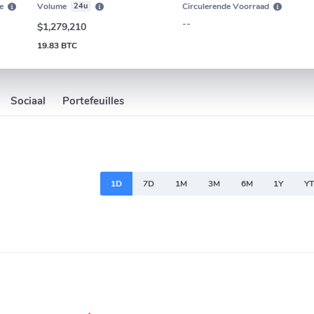
e
Volume
24u
Circulerende Voorraad
--
$1,279,210
19.83 BTC
Sociaal
Portefeuilles
1D
7D
1M
3M
6M
1Y
Y