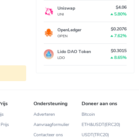
$4.06
Uniswap
5.80%
UNI
$0.2076
OpenLedger
7.62%
OPEN
$0.3015
Lido DAO Token
8.65%
LDO
rijs
Ondersteuning
Doneer aan ons
ijs
Adverteren
Bitcoin
Prijs
Aanvraagformulier
ETH&USDT(ERC20)
Contacteer ons
USDT(TRC20)