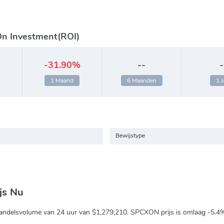
On Investment(ROI)
-31.90%
--
-
1 Maand
6 Maanden
1 J
Bewijstype
js Nu
andelsvolume van 24 uur van
$1,279,210
. SPCXON prijs is omlaag
-5.4