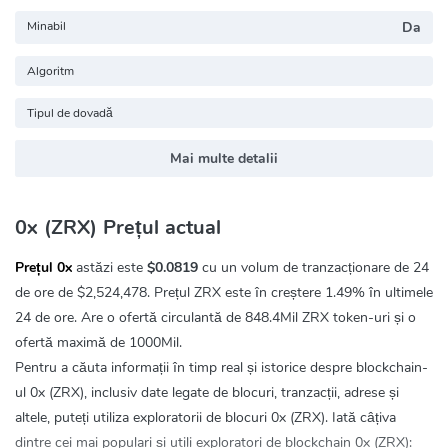
Minabil
Da
Algoritm
Tipul de dovadă
Mai multe detalii
0x (ZRX) Prețul actual
Prețul 0x
astăzi este
$0.0819
cu un volum de tranzacționare de 24
de ore de
$2,524,478
. Prețul ZRX este în creștere
1.49%
în ultimele
24 de ore. Are o ofertă circulantă de 848.4Mil ZRX token-uri și o
ofertă maximă de 1000Mil.
Pentru a căuta informații în timp real și istorice despre blockchain-
ul 0x (ZRX), inclusiv date legate de blocuri, tranzacții, adrese și
altele, puteți utiliza exploratorii de blocuri 0x (ZRX). Iată câțiva
dintre cei mai populari și utili exploratori de blockchain 0x (ZRX):