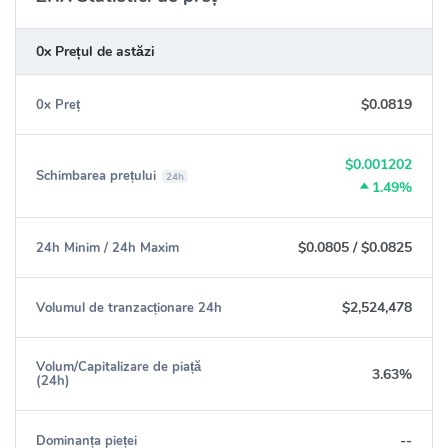
0x Prețul de astăzi
$0.0819
0x Preț
$0.001202
Schimbarea prețului
24h
1.49%
$0.0805
/
$0.0825
24h Minim / 24h Maxim
$2,524,478
Volumul de tranzacționare 24h
Volum/Capitalizare de piață
3.63%
(24h)
--
Dominanța pieței