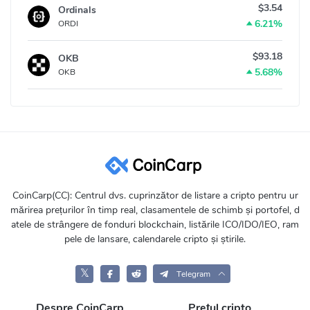
$3.54
Ordinals
6.21%
ORDI
$93.18
OKB
5.68%
OKB
CoinCarp(CC): Centrul dvs. cuprinzător de listare a cripto pentru ur
mărirea prețurilor în timp real, clasamentele de schimb și portofel, d
atele de strângere de fonduri blockchain, listările ICO/IDO/IEO, ram
pele de lansare, calendarele cripto și știrile.
𝕏
Telegram
Despre CoinCarp
Prețul cripto