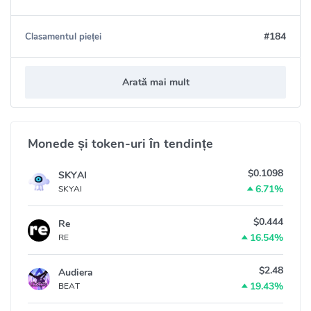
#184
Clasamentul pieței
Arată mai mult
Monede și token-uri în tendințe
$0.1098
SKYAI
6.71%
SKYAI
$0.444
Re
16.54%
RE
$2.48
Audiera
19.43%
BEAT