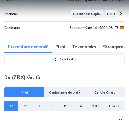
Etichete:
Blockchain Capital Portfolio
DAO
Contracte:
Ethereum:
0xe41d...699f498
Prezentare generală
Piață
Tokenomics
Strângere de
Distribuiți
0x (ZRX) Grafic
Preț
Capitalizare de piață
Candle Chart
1Z
7Z
1L
3L
6L
1A
YTD
TOATE