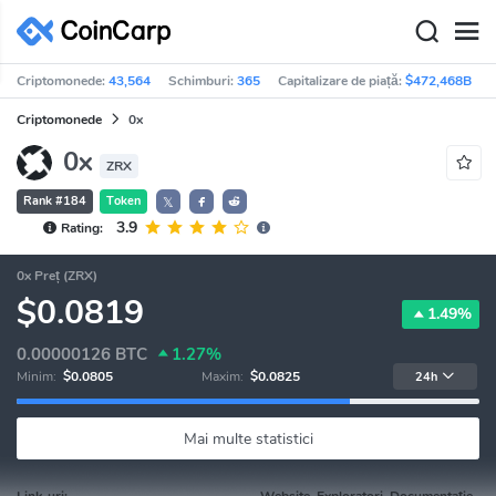
Criptomonede:
43,564
Schimburi:
365
Capitalizare de piață:
$472,468B
Criptomonede
0x
0x
ZRX
Rank #184
Token
𝕏
3.9
Rating:
0x Preț (ZRX)
$0.0819
1.49%
0.00000126
BTC
1.27%
Minim:
$0.0805
Maxim:
$0.0825
24h
Mai multe statistici
Link-uri:
Website, Exploratori, Documentație