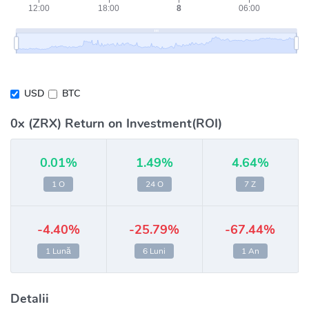
USD
BTC
0x (ZRX) Return on Investment(ROI)
0.01%
1.49%
4.64%
1 O
24 O
7 Z
-4.40%
-25.79%
-67.44%
1 Lună
6 Luni
1 An
Detalii