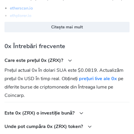
etherscan.io
ethplorer.io
0x (ZRX) Site oficial:
https://0x.org
Citește mai mult
0x (ZRX) Comunitate
0x Întrebări frecvente
FaceBook:
https://www.facebook.com/0xProject/
Twitter:
https://twitter.com/0xproject
Care este prețul 0x (ZRX)?
Reddit:
https://reddit.com/r/0xproject
Prețul actual 0x în dolari SUA este $0.0819. Actualizăm
Care este adresa 0x (ZRX) Contracts?
prețul 0x USD în timp real. Obțineți
prețuri live ale 0x
pe
Ethereum:
0xe41d2489571d322189246dafa5ebde1f4699f498
diferite burse de criptomonede din întreaga lume pe
Coincarp.
Este 0x (ZRX) o investiție bună?
Unde pot cumpăra 0x (ZRX) token?