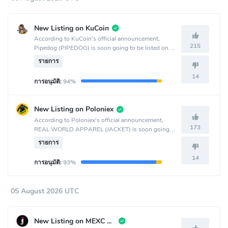
New Listing on KuCoin
According to KuCoin's official announcement,
215
Pipedog (PIPEDOG) is soon going to be listed on
the KuCoin crypto exchange.
รายการ
14
การอนุมัติ:
94%
New Listing on Poloniex
According to Poloniex's official announcement,
173
REAL WORLD APPAREL (JACKET) is soon going
to be listed on the Poloniex crypto exchange.
รายการ
14
การอนุมัติ:
93%
05 August 2026 UTC
New Listing on MEXC Global