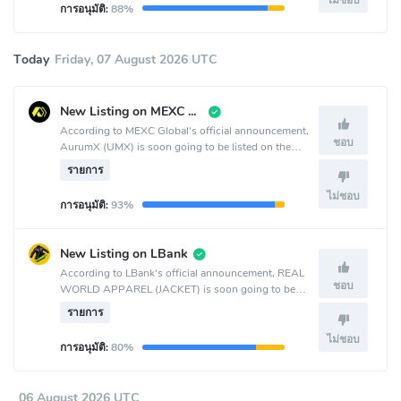
ไม่ชอบ
การอนุมัติ:
88%
Today
Friday, 07 August 2026 UTC
New Listing on MEXC Global
According to MEXC Global's official announcement,
ชอบ
AurumX (UMX) is soon going to be listed on the
MEXC Global crypto exchange.
รายการ
ไม่ชอบ
การอนุมัติ:
93%
New Listing on LBank
According to LBank's official announcement, REAL
ชอบ
WORLD APPAREL (JACKET) is soon going to be
listed on the LBank crypto exchange.
รายการ
ไม่ชอบ
การอนุมัติ:
80%
06 August 2026 UTC