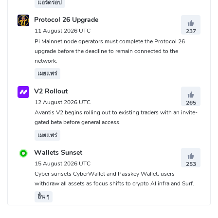
แอร์ดรอป
Protocol 26 Upgrade
11 August 2026 UTC
237
Pi Mainnet node operators must complete the Protocol 26
upgrade before the deadline to remain connected to the
network.
เผยแพร่
V2 Rollout
12 August 2026 UTC
265
Avantis V2 begins rolling out to existing traders with an invite-
gated beta before general access.
เผยแพร่
Wallets Sunset
15 August 2026 UTC
253
Cyber sunsets CyberWallet and Passkey Wallet; users
withdraw all assets as focus shifts to crypto AI infra and Surf.
อื่น ๆ