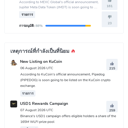
According to MEXC Global's official announcement,
161
Jupiter Meta Data Token (JMDT) is soon going to be
listed on the MEXC Global crypto exchange.
รายการ
23
การอนุมัติ:
88%
เหตุการณ์ที่กำลังเป็นที่นิยม
New Listing on KuCoin
06 August 2026 UTC
215
According to KuCoin's official announcement, Pipedog
(PIPEDOG) is soon going to be listed on the KuCoin crypto
exchange.
รายการ
USD1 Rewards Campaign
07 August 2026 UTC
259
Binance's USD1 campaign offers eligible holders a share of the
165M WLFI prize pool.