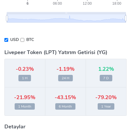
USD
BTC
Livepeer Token (LPT) Yatırım Getirisi (YG)
-0.23%
-1.19%
1.22%
1 H
24 H
7 D
-21.95%
-43.15%
-79.20%
1 Month
6 Month
1 Year
Detaylar