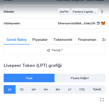
Etiketler
DePIN
Pantera Capital Portfolio
Sözleşmeler:
Ethereum:
0x58b6...33ab239
Genel Bakış
Piyasalar
Tokenomik
Finansman
Zen
Paylaş
Livepeer Token (LPT) grafiği
Fiyat
Piyasa Değeri
1D
7D
1M
3M
6M
1Y
YTD
TÜMÜ