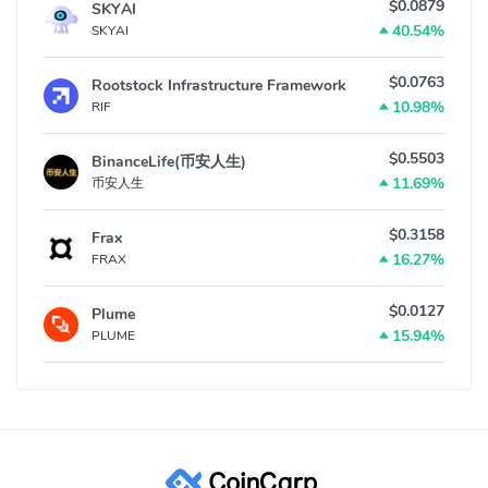
$0.0879
SKYAI
40.54%
SKYAI
$0.0763
Rootstock Infrastructure Framework
10.98%
RIF
$0.5503
BinanceLife(币安人生)
11.69%
币安人生
$0.3158
Frax
16.27%
FRAX
$0.0127
Plume
15.94%
PLUME