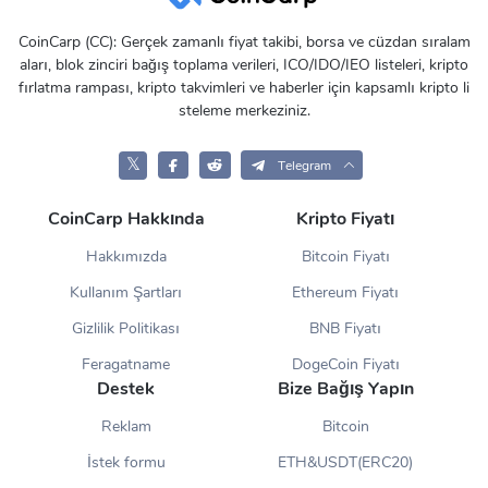
CoinCarp (CC): Gerçek zamanlı fiyat takibi, borsa ve cüzdan sıralam
aları, blok zinciri bağış toplama verileri, ICO/IDO/IEO listeleri, kripto
fırlatma rampası, kripto takvimleri ve haberler için kapsamlı kripto li
steleme merkeziniz.
𝕏
Telegram
CoinCarp Hakkında
Kripto Fiyatı
Hakkımızda
Bitcoin Fiyatı
Kullanım Şartları
Ethereum Fiyatı
Gizlilik Politikası
BNB Fiyatı
Feragatname
DogeCoin Fiyatı
Destek
Bize Bağış Yapın
Reklam
Bitcoin
İstek formu
ETH&USDT(ERC20)