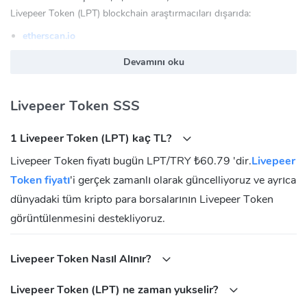
Livepeer Token (LPT) blockchain araştırmacıları dışarıda:
etherscan.io
ethplorer.io
Devamını oku
Livepeer Token (LPT) Resmi internet sitesi:
https://livepeer.org
Livepeer Token (LPT) Topluluk
Livepeer Token SSS
FaceBook:
https://www.facebook.com/livepeer/
1 Livepeer Token (LPT) kaç TL?
Twitter:
https://twitter.com/LivepeerOrg
Livepeer Token fiyatı bugün LPT/TRY ₺60.79 'dir.
Livepeer
Reddit:
https://www.reddit.com/r/livepeer
Token fiyatı
Telegram:
https://t.me/livepeer
'i gerçek zamanlı olarak güncelliyoruz ve ayrıca
dünyadaki tüm kripto para borsalarının Livepeer Token
Livepeer Token (LPT) Sözleşmeler
görüntülenmesini destekliyoruz.
Ethereum:
0x58b6a8a3302369daec383334672404ee733ab239
Livepeer Token Nasıl Alınır?
Livepeer Token (LPT) ne zaman yukselir?