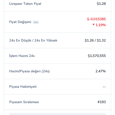
$1.28
Livepeer Token Fiyat
$-0.015385
Fiyat Değişimi
24s
1.19%
$1.26
/
$1.32
24s En Düşük / 24s En Yüksek
$1,570,555
İşlem Hacmi 24s
2.47%
Hacim/Piyasa değeri (24s)
--
Piyasa Hakimiyeti
#193
Piyasam Sıralaması