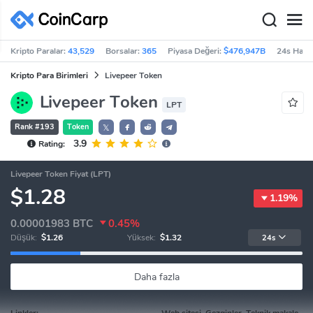
Kripto Paralar:
43,529
Borsalar:
365
Piyasa Değeri:
$476,947B
24s Haci
Kripto Para Birimleri
Livepeer Token
Livepeer Token
LPT
Rank #193
Token
𝕏
3.9
Rating:
Livepeer Token Fiyat (LPT)
$1.28
1.19%
0.00001983
BTC
0.45%
Düşük:
$1.26
Yüksek:
$1.32
24s
Daha fazla
Linkler:
Web sitesi, Gezginler, Teknik makale