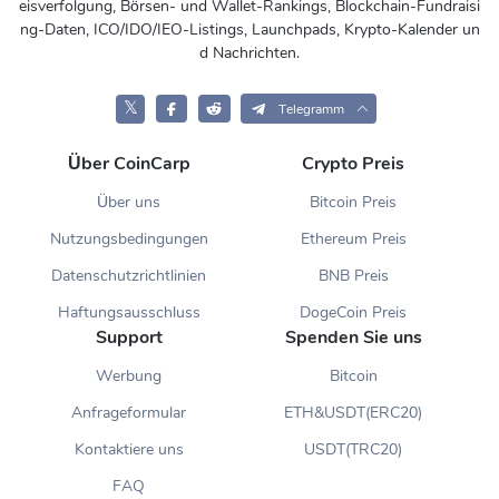
eisverfolgung, Börsen- und Wallet-Rankings, Blockchain-Fundraisi
ng-Daten, ICO/IDO/IEO-Listings, Launchpads, Krypto-Kalender un
d Nachrichten.
𝕏
Telegramm
Über CoinCarp
Crypto Preis
Über uns
Bitcoin Preis
Nutzungsbedingungen
Ethereum Preis
Datenschutzrichtlinien
BNB Preis
Haftungsausschluss
DogeCoin Preis
Support
Spenden Sie uns
Werbung
Bitcoin
Anfrageformular
ETH&USDT(ERC20)
Kontaktiere uns
USDT(TRC20)
FAQ