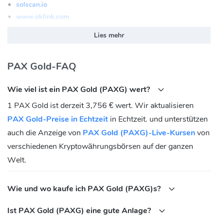
solscan.io
www.oklink.com
explorer.solana.com
Lies mehr
Was ist PAX Gold?
PAX Gold-FAQ
PAX Gold ist eine goldgedeckte Kryptowährung, die von den
Schöpfern von Paxos Standard (PAX) im September 2019
Wie viel ist ein PAX Gold (PAXG) wert?
eingeführt wurde. Als ERC-20-Token, der auf der Ethereum-
Blockchain läuft, ist PAX Gold auf einer Vielzahl von Börsen
1 PAX Gold ist derzeit 3,756 € wert. Wir aktualisieren
handelbar und bietet Tradern eine zugängliche Möglichkeit, in Gold
PAX Gold-Preise in Echtzeit
in Echtzeit. und unterstützen
zu investieren.
auch die Anzeige von
PAX Gold (PAXG)-Live-Kursen
von
Wie funktioniert PAX Gold?
verschiedenen Kryptowährungsbörsen auf der ganzen
Welt.
PAX Gold ist ein digitaler Token, der durch physisches Gold
gedeckt ist. Jeder PAX Gold-Token repräsentiert einen
Wie und wo kaufe ich PAX Gold (PAXG)s?
Feinunzenanteil an einem London Good Delivery-Goldbarren, der in
professionellen Tresoranlagen gelagert wird. Wenn Sie PAXG
Ist PAX Gold (PAXG) eine gute Anlage?
besitzen, haben Sie Eigentumsrechte an dem zugrunde liegenden