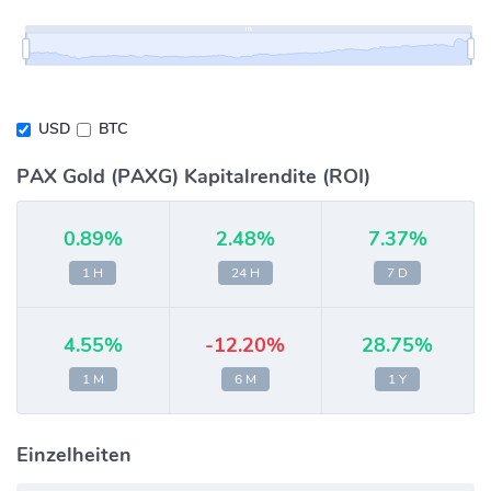
USD
BTC
PAX Gold (PAXG) Kapitalrendite (ROI)
0.89%
2.48%
7.37%
1 H
24 H
7 D
4.55%
-12.20%
28.75%
1 M
6 M
1 Y
Einzelheiten