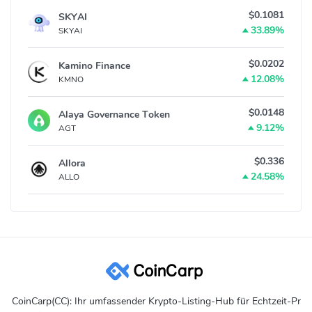
$0.1081
SKYAI
33.89%
SKYAI
$0.0202
Kamino Finance
12.08%
KMNO
$0.0148
Alaya Governance Token
9.12%
AGT
$0.336
Allora
24.58%
ALLO
CoinCarp(CC): Ihr umfassender Krypto-Listing-Hub für Echtzeit-Pr