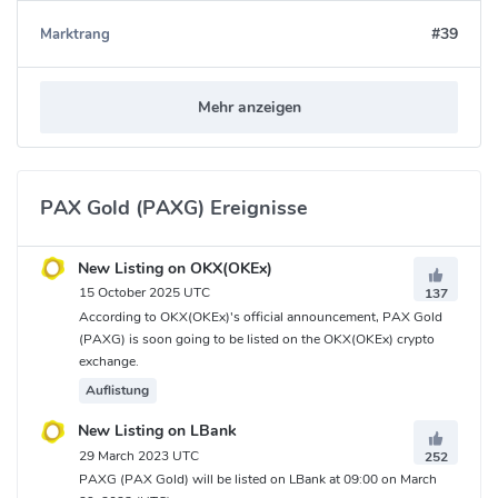
Wie kann ich PAX Gold kaufen?
#39
Marktrang
Um PAX Gold zu kaufen, müssen Sie zunächst ein Konto bei
Paxos eröffnen und Ihre Identität verifizieren. Dann können Sie
Mehr anzeigen
USD oder andere Kryptowährungen einzahlen und gegen PAXG
tauschen. Sie können auch PAXG direkt auf verschiedenen
Kryptowährungsbörsen kaufen, wie z.B. Binance, Kraken. Sie
PAX Gold (PAXG) Ereignisse
können auch einen Peer-to-Peer-Marktplatz wie LocalCryptos
nutzen, um PAXG mit anderen Nutzern zu handeln.
New Listing on OKX(OKEx)
Wie kann ich PAX Gold lagern?
15 October 2025 UTC
137
According to OKX(OKEx)'s official announcement, PAX Gold
Sie können Ihre PAXG-Token entweder auf Ihrem Paxos-Konto
(PAXG) is soon going to be listed on the OKX(OKEx) crypto
belassen oder sie an eine externe Wallet senden, die ERC-20-
exchange.
Token unterstützt. Sie können eine Hardware-Wallet wie Ledger
Auflistung
oder Trezor verwenden, um Ihre PAXG-Token sicher
New Listing on LBank
aufzubewahren. Sie können auch eine Software-Wallet wie
29 March 2023 UTC
252
MetaMask oder Trust Wallet verwenden, um Ihre PAXG-Token zu
PAXG (PAX Gold) will be listed on LBank at 09:00 on March
verwalten.