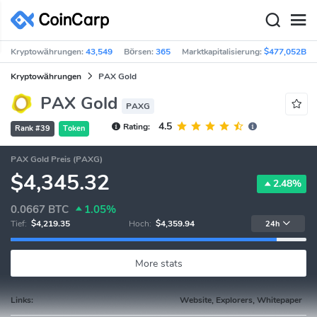
Kryptowährungen:
43,549
Börsen:
365
Marktkapitalisierung:
$477,052B
Kryptowährungen
PAX Gold
PAX Gold
PAXG
4.5
Rating:
Rank #39
Token
PAX Gold Preis (PAXG)
$4,345.32
2.48%
0.0667
BTC
1.05%
Tief:
$4,219.35
Hoch:
$4,359.94
24h
More stats
Links:
Website, Explorers, Whitepaper