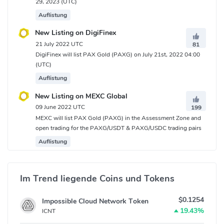
29, 2023 (UTC)
Auflistung
PAX Gold (PAXG) Verträge
New Listing on DigiFinex
Ethereum:
0x45804880de22913dafe09f4980848ece6ecbaf78
21 July 2022 UTC
81
Solana:
DigiFinex will list PAX Gold (PAXG) on July 21st, 2022 04:00
C6oFsE8nXRDThzrMEQ5SxaNFGKoyyfWDDVPw37JKvPTe
(UTC)
Auflistung
New Listing on MEXC Global
09 June 2022 UTC
199
MEXC will list PAX Gold (PAXG) in the Assessment Zone and
open trading for the PAXG/USDT & PAXG/USDC trading pairs
Auflistung
Im Trend liegende Coins und Tokens
$0.1254
Impossible Cloud Network Token
19.43%
ICNT