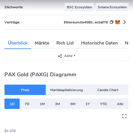
Stichworte:
BSC Ecosystem
Solana Ecosystem
Verträge:
Ethereum:
0x4580...ecbaf78
Überblick
Märkte
Rich List
Historische Daten
Nac
Aktie
PAX Gold (PAXG) Diagramm
Preis
Marktkapitalisierung
Candle Chart
1D
7D
1M
3M
6M
1Y
YTD
Alle