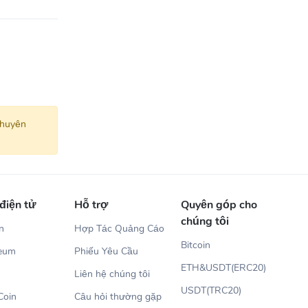
khuyên
 điện tử
Hỗ trợ
Quyên góp cho
chúng tôi
in
Hợp Tác Quảng Cáo
Bitcoin
reum
Phiếu Yêu Cầu
ETH&USDT(ERC20)
Liên hệ chúng tôi
USDT(TRC20)
Coin
Câu hỏi thường gặp