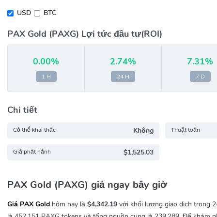
USD
BTC
PAX Gold (PAXG) Lợi tức đầu tư(ROI)
0.00%
2.74%
7.31%
1 H
24 H
7 D
Chi tiết
Có thể khai thác
Không
Thuật toán
Giá phát hành
$1,525.03
PAX Gold (PAXG) giá ngay bây giờ
Giá PAX Gold
hôm nay là
$4,342.19
với khối lượng giao dịch trong 2
là 452,151 PAXG tokens và tổng nguồn cung là 239,289. Để khám phá