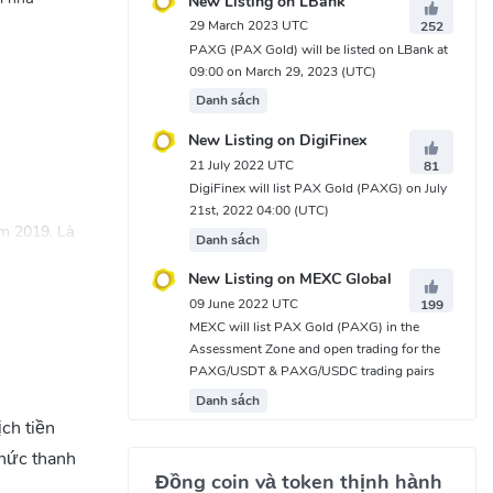
New Listing on LBank
29 March 2023 UTC
252
PAXG (PAX Gold) will be listed on LBank at
09:00 on March 29, 2023 (UTC)
Danh sách
New Listing on DigiFinex
21 July 2022 UTC
81
DigiFinex will list PAX Gold (PAXG) on July
21st, 2022 04:00 (UTC)
ăm 2019. Là
Danh sách
nh một cách
New Listing on MEXC Global
im loại quý
09 June 2022 UTC
199
toàn được bảo
MEXC will list PAX Gold (PAXG) in the
 qua tiền
Assessment Zone and open trading for the
PAXG/USDT & PAXG/USDC trading pairs
Danh sách
ch tiền
vực quản lý
thức thanh
Đồng coin và token thịnh hành
otre Dame,