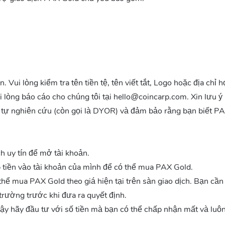
 là bước khởi đầu của sự nghiệp của anh trong tài chính và quản lý vố
 thống và dựa trên blockchain.
 được bảo chứng bởi một loại hàng hóa đã được thiết lập. Một trong 
hổ biến hơn. Whitepaper chính thức cho biết “hơn 3,5 nghìn tỷ USD của
ên. Vui lòng kiểm tra tên tiền tệ, tên viết tắt, Logo hoặc địa chỉ
, một phần lớn của nó không có sẵn cho các nhà đầu tư nhỏ. Đây là nơ
tinh khiết của một thanh vàng London Good Delivery, được lưu trữ tr
ui lòng báo cáo cho chúng tôi tại
hello@coincarp.com
. Xin lưu ý
ữu vàng vật lý cơ bản, được giữ trong quyền giám sát của Paxos Tr
 tự nghiên cứu (còn gọi là DYOR) và đảm bảo rằng bạn biết P
trên blockchain cung cấp, và tên tuổi của vàng là một hàng hóa vật lý,
h uy tín để mở tài khoản.
p tiền vào tài khoản của mình để có thể mua PAX Gold.
thể mua PAX Gold theo giá hiện tại trên sàn giao dịch. Bạn cần
Te
trường trước khi đưa ra quyết định.
 vậy hãy đầu tư với số tiền mà bạn có thể chấp nhận mất và luôn