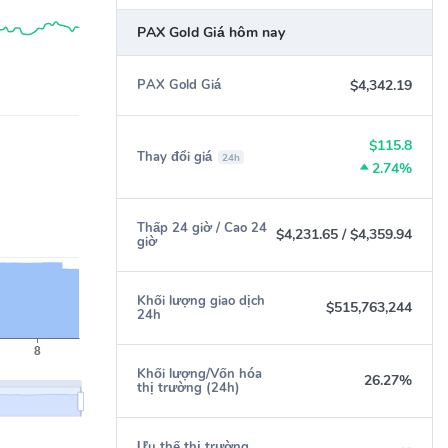
PAX Gold Giá hôm nay
$4,342.19
PAX Gold Giá
$115.8
Thay đổi giá
24h
2.74%
Thấp 24 giờ / Cao 24
$4,231.65
/
$4,359.94
giờ
Khối lượng giao dịch
$515,763,244
24h
Khối lượng/Vốn hóa
26.27%
thị trường (24h)
--
Ưu thế thị trường