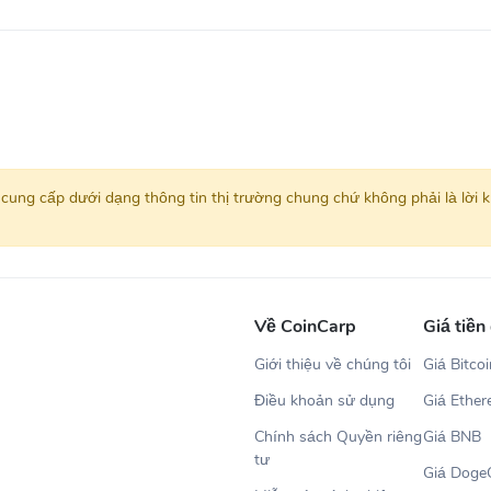
 cung cấp dưới dạng thông tin thị trường chung chứ không phải là lời 
Về CoinCarp
Giá tiền
Giới thiệu về chúng tôi
Giá Bitco
Điều khoản sử dụng
Giá Ethe
Chính sách Quyền riêng
Giá BNB
tư
Giá Doge