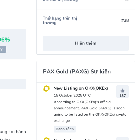
Thứ hạng trên thị
#38
trường
96%
Hiện thêm
 Y
PAX Gold (PAXG) Sự kiện
New Listing on OKX(OKEx)
15 October 2025 UTC
137
According to OKX(OKEx)'s official
announcement, PAX Gold (PAXG) is soon
going to be listed on the OKX(OKEx) crypto
exchange.
Danh sách
ung lưu hành
i như