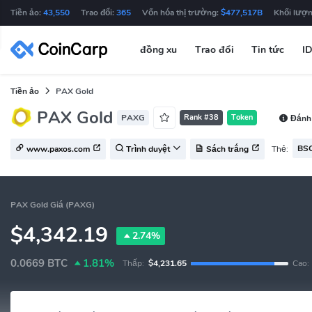
Tiền ảo:
43,550
Trao đổi:
365
Vốn hóa thị trường:
$477,517B
Khối lượn
đồng xu
Trao đổi
Tin tức
I
Tiền ảo
PAX Gold
PAX Gold
PAXG
Rank #38
Token
Đánh 
BSC
Thẻ:
www.paxos.com
Trình duyệt
Sách trắng
PAX Gold Giá (PAXG)
$4,342.19
2.74%
0.0669
BTC
1.81%
Thấp:
$4,231.65
Cao: