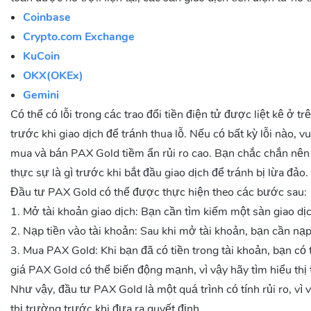
anh đã cùng sáng lập Cedar Hill Capital Partners vào năm 2005. Đây
Coinbase
2005, ông Cascarilla đã tham gia vào nhiều dự án vốn đầu tư truyền
Crypto.com Exchange
Điều gì làm cho PAX Gold độc đáo?
KuCoin
OKX(OKEx)
Với số lượng token ERC-20 ngày càng tăng, PAX Gold nổi bật vì nó
Gemini
tiêu chính của PAX Gold là làm cho việc đầu tư vào vàng trở nên p
Có thể có lỗi trong các trao đổi tiền điện tử được liệt kê ở tr
hiện có ngày nay chỉ được sử dụng cho mục đích đầu tư;” tuy nhiên
vào cuộc. Mỗi token PAXG được bảo chứng bởi một ounce Troy vàng 
trước khi giao dịch để tránh thua lỗ. Nếu có bất kỳ lỗi nào, v
vàng LBMA ở London. Nếu bạn sở hữu PAXG, bạn sở hữu quyền sở h
mua và bán PAX Gold tiềm ẩn rủi ro cao. Bạn chắc chắn nên
Bằng cách kết hợp tính an toàn và thanh khoản do tiền điện tử dựa 
thực sự là gì trước khi bắt đầu giao dịch để tránh bị lừa đảo.
mang lại một cơ hội đầu tư mới cho các nhà giao dịch.
Đầu tư PAX Gold có thể được thực hiện theo các bước sau:
PAX Gold (PAXG) Hợp đồng
1. Mở tài khoản giao dịch: Bạn cần tìm kiếm một sàn giao dịc
2. Nạp tiền vào tài khoản: Sau khi mở tài khoản, bạn cần nạ
Ethereum:
0x45804880de22913dafe09f4980848ece6ecbaf78
3. Mua PAX Gold: Khi bạn đã có tiền trong tài khoản, bạn có 
Solana:
C6oFsE8nXRDThzrMEQ5SxaNFGKoyyfWDDVPw37JKvP
giá PAX Gold có thể biến động mạnh, vì vậy hãy tìm hiểu thị 
Như vậy, đầu tư PAX Gold là một quá trình có tính rủi ro, vì
thị trường trước khi đưa ra quyết định.