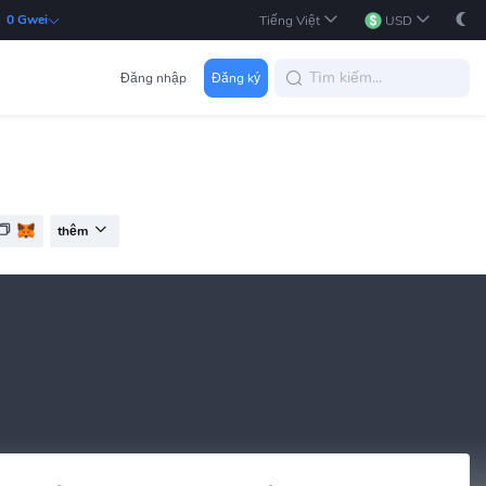
:
0 Gwei
Tiếng Việt
USD
Đăng nhập
Đăng ký
thêm