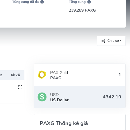
Tổng cung tối đa
Tổng cung
--
239,289 PAXG
Chia sẻ
PAX Gold
TD
tất cả
PAXG
USD
US Dollar
PAXG Thống kê giá