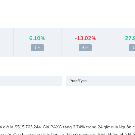
6.10%
-13.02%
27.
1 M
6 M
1
ProofType
4 giờ là
$515,763,244
. Giá PAXG tăng
2.74%
trong 24 giờ qua.Nguồn c
 các địa chỉ và giao dịch, bạn có thể sử dụng các trình khám phá khố