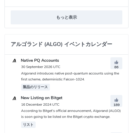
トワーク上のすべてのトークン保有者が、ランダムに選ばれたリ
ーダーによって生成されたブロックを検証することで、コンセン
サスに参加します。これにより、集中化や分岐のリスクを低減
もっと表示
し、毎秒1000件以上の取引を処理できます。
Algorandは、様々なイノベーションを提供しています。例えば、
アトミックスワップやマルチシグなどの機能をネイティブにサポ
アルゴランド (ALGO) イベントカレンダー
ートしており、複雑なスマートコントラクトを必要とせずに、安
全かつ効率的な取引を可能にします。また、Algorand Standard
Native PQ Accounts
Asset（ASA）という仕組みを使って、簡単にカスタムトークンや
30 September 2026 UTC
86
NFTなどのデジタル資産を発行できます。さらに、Algorandはア
Algorand introduces native post-quantum accounts using the
ップグレード可能であり、将来的にはゼロ知識証明やオラクルな
first scheme, deterministic Falcon-1024.
どの新しい機能も追加される予定です。
製品のリリース
Algorandは、オープンでグローバルな経済システムを構築するこ
New Listing on Bitget
とを目指しています。そのために、Algorandは様々な分野や業界
16 December 2024 UTC
189
と協力しています。例えば、国際通貨基金（IMF）や世界経済フォ
According to Bitget's official announcement, Algorand (ALGO)
is soon going to be listed on the Bitget crypto exchange.
ーラム（WEF）といった国際機関と連携しています。また、マー
シャル諸島やエルサルバドルといった国家ともパートナーシップ
リスト
を結んでいます。さらに、CircleやTetherといった安定通貨プロジ