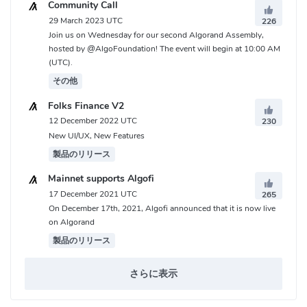
Community Call
ェクトやDeFiプロジェクトとも協力しています。
29 March 2023 UTC
226
Join us on Wednesday for our second Algorand Assembly,
Algorandの供給量は？
hosted by @AlgoFoundation! The event will begin at 10:00 AM
(UTC).
ALGOはAlgorandブロックチェーンのネイティブ通貨です。初期総
その他
供給量は10億で、執筆時点での循環供給量は3億5000万ALGOで
す。配分は以下の通りです：コミュニティ60.00%財団20.00%チー
Folks Finance V2
ム10.00%投資家10.00% コミュニティ割り当てでは、約50%が
12 December 2022 UTC
230
Algorand Foundationによって保有され、残りはAlgorand Incによ
New UI/UX, New Features
って保有されています。これは、コミュニティの成長とAlgorand
製品のリリース
Foundationイニシアチブをサポートするために使用されます。ま
Mainnet supports Algofi
た、Algorand Foundationは、PPoSの仕組みによって、ネットワ
17 December 2021 UTC
265
ークの参加者に対してALGOを報酬として配布しています。これ
On December 17th, 2021, Algofi announced that it is now live
は、ネットワークのセキュリティと分散化を促進するためです。
on Algorand
投資家とチームは、メインネットの立ち上げから4年間の権利確定
製品のリリース
スケジュールの対象となります。
さらに表示
ALGO仮想通貨はどこで購入できますか?