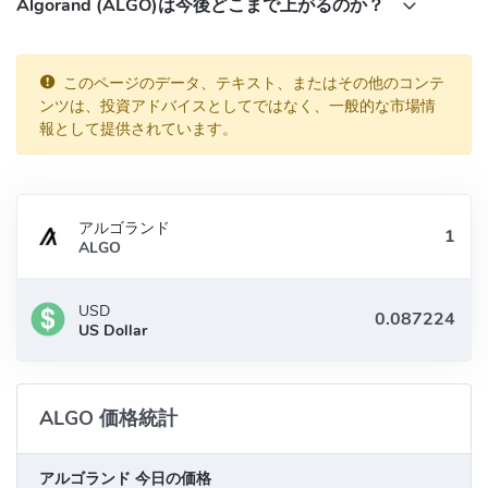
Algorand (ALGO)は今後どこまで上がるのか？
ントラクトを必要とせずに、安全かつ効率的な取引を可能にしま
す。また、Algorand Standard Asset（ASA）という仕組みを使っ
て、簡単にカスタムトークンやNFTなどのデジタル資産を発行でき
このページのデータ、テキスト、またはその他のコンテ
ます。さらに、Algorandはアップグレード可能であり、将来的に
ンツは、投資アドバイスとしてではなく、一般的な市場情
はゼロ知識証明やオラクルなどの新しい機能も追加される予定で
報として提供されています。
す。
2020年6月、Algorandは2.0バージョンをリリースしました。この
バージョンでは、ASAやアトミックスワップなどの機能が導入さ
アルゴランド
れました。また、2021年2月には3.0バージョンがリリースされま
ALGO
した。このバージョンでは、Algorand Virtual Machine（AVM）と
いう高性能な実行環境が導入されました。AVMでは、Tealという
USD
新しいプログラミング言語を使って、より高度なスマートコント
US Dollar
ラクトを作成できます。
Algorandの創設者は？
ALGO 価格統計
Algorandは、MITの教授であるシルビオ・ミカリ氏によって立ち上
げられたプロジェクトです。彼は暗号学や分散システムの分野で
アルゴランド 今日の価格
有名な研究者であり、チューリング賞やゲーデル賞などの数々の