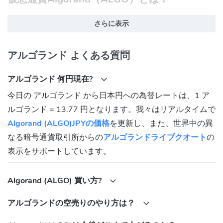
仮想通貨Algorand（ALGO）とは、分散型アプリケーション
さらに表示
（DApp）やスマートコントラクトを実行できるレイヤー1ブロッ
クチェーンのプロジェクトです。2017年にMITの教授であるシル
アルゴランド よくある質問
ビオ・ミカリ氏によって立ち上げられたという経緯があり、彼は
暗号学や分散システムの分野で有名な研究者です。
アルゴランド 何円現在?
Algorandは、高速で安全でスケーラブルなブロックチェーンを実
今日の アルゴランド から日本円への為替レートは、1 ア
現するために、独自のコンセンサスメカニズムであるピュアプル
ルゴランド = 13.77 円となります。我々はリアルタイムで
ーフオブステーク（PPoS）を採用しています。PPoSでは、ネッ
トワーク上のすべてのトークン保有者が、ランダムに選ばれたリ
Algorand (ALGO)JPYの価格
を更新し、また、世界中の異
ーダーによって生成されたブロックを検証することで、コンセン
なる暗号通貨取引所からの
アルゴランドライブクオート
の
サスに参加します。これにより、集中化や分岐のリスクを低減
表示をサポートしています。
し、毎秒1000件以上の取引を処理できます。
Algorandのビジョンは、オープンでグローバルな経済システムを
Algorand (ALGO) 買い方?
構築することです。そのために、Algorandは様々なイノベーショ
ンを提供しています。例えば、アトミックスワップやマルチシグ
アルゴランドの空売りのやり方は？
などの機能をネイティブにサポートしており、複雑なスマートコ