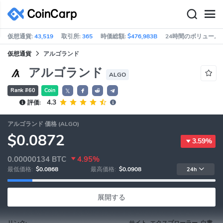
仮想通貨:
43,519
取引所:
365
時価総額:
$476,983B
24時間のボリューム:
仮想通貨
アルゴランド
アルゴランド
ALGO
Rank #60
Coin
𝕏
4.3
評価:
アルゴランド 価格 (ALGO)
$0.0872
3.59%
0.00000134
BTC
4.95%
最低価格:
$0.0868
最高価格:
$0.0908
24h
展開する
リンク:
サイト, エクスプローラー, 白書