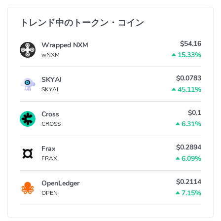
ALGO仮想通貨への投資は複雑に思えるかもしれませんが、仮想通
貨取引所を通じてアルゴランドを購入すると、はるかに簡単にな
トレンド中のトークン・コイン
ります。 暗号通貨取引所にサインアップすると、法定通貨と他の
暗号通貨の両方で、アルゴランドを購入、販売、保持することが
$54.16
Wrapped NXM
できます。 最も人気のあるアルゴランド暗号通貨交換の一部は次
15.33%
wNXM
のとおりです。
$0.0783
Binance
SKYAI
45.11%
SKYAI
Coinbase Pro
OKX(OKEx)
$0.1
Cross
FTX
6.31%
CROSS
Crypto.com Exchange
アルゴランド (ALGO) コミュニティ
$0.2894
Frax
6.09%
FRAX
FaceBook:
https://www.facebook.com/algorand/
Twitter:
https://twitter.com/Algorand
$0.2114
OpenLedger
Reddit:
https://www.reddit.com/r/AlgorandOfficial/
7.15%
OPEN
Telegram:
https://t.me/algorand