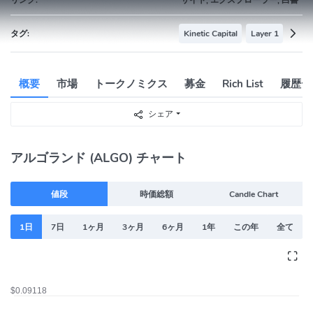
タグ:
Kinetic Capital
Layer 1
概要
市場
トークノミクス
募金
Rich List
履歴デ
シェア
アルゴランド (ALGO) チャート
値段
時価総額
Candle Chart
1日
7日
1ヶ月
3ヶ月
6ヶ月
1年
この年
全て