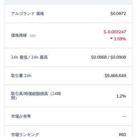
賞を受賞しています。彼は、ブロックチェーンのスケーラビリテ
ィやセキュリティの問題を解決するために、Algorandのコンセプ
$0.0872
アルゴランド 価格
トを考案しました。彼は現在、Algorand Foundationの理事長を務
めています。Algorand Foundationは、Algorandの技術開発やエコ
$-0.003247
価格推移
システムの成長を支援する非営利団体です。
24h
3.59%
Algorandチームの他のメンバーには、Steve Kokinos氏とW. Sean
Ford氏が含まれます。Kokinos氏はAlgorandのCEOであり、以前は
$0.0868
/
$0.0908
24h 最低 / 24h 最高
Fuzeというクラウドコミュニケーションプラットフォームの創業
者兼CEOでした。Ford氏はAlgorandのCOOであり、以前は
$9,466,649
取引量 24h
LogMeInというクラウドサービスプロバイダーのCMOでした。ま
た、Algorandチームには、MITやIBMなどの優秀な研究者やエンジ
ニアが多数在籍しています。
取引高/時価総額残高（24時
1.2%
間）
Algorandの特徴は？
Algorandは、高速で安全でスケーラブルなブロックチェーンを実
--
市場占有率
現するために、独自のコンセンサスメカニズムであるピュアプル
ーフオブステーク（PPoS）を採用しています。PPoSでは、ネッ
#60
市場ランキング