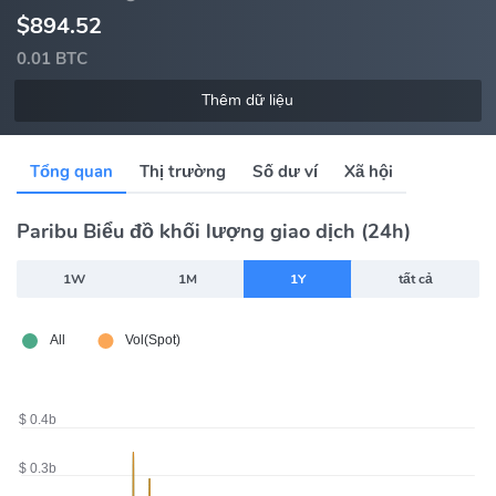
$894.52
0.01 BTC
Thêm dữ liệu
Tổng quan
Thị trường
Số dư ví
Xã hội
Paribu Biểu đồ khối lượng giao dịch (24h)
1W
1M
1Y
tất cả