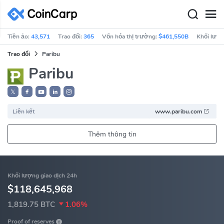
Tiền ảo:
43,571
Trao đổi:
365
Vốn hóa thị trường:
$461,550B
Khối lượn
Trao đổi
Paribu
Paribu
𝕏
Liên kết
www.paribu.com
Thêm thông tin
Khối lượng giao dịch 24h
$118,645,968
1,819.75 BTC
1.06%
Proof of reserves