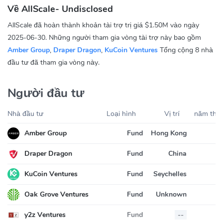
Về AllScale- Undisclosed
AllScale đã hoàn thành khoản tài trợ trị giá $1.50M vào ngày
2025-06-30. Những người tham gia vòng tài trợ này bao gồm
Amber Group
,
Draper Dragon
,
KuCoin Ventures
Tổng cộng 8 nhà
đầu tư đã tham gia vòng này.
Người đầu tư
Nhà đầu tư
Loại hình
Vị trí
năm thàn
Amber Group
Fund
Hong Kong
Draper Dragon
Fund
China
KuCoin Ventures
Fund
Seychelles
Oak Grove Ventures
Fund
Unknown
y2z Ventures
Fund
--