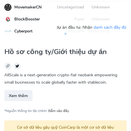
MovemakerCN
Uncategorized
Unknown
BlockBooster
Fund
Unknown
Bạn đang xem 5 trong số 8 dự án đầu tư. Nhận
danh sách đầy đủ
Cyberport
Corporate
Hong Kong
»
Hồ sơ công ty/Giới thiệu dự án
AllScale is a next-generation crypto-fiat neobank empowering
small businesses to scale globally faster with stablecoin.
Xem thêm
*Nguồn thông tin tài chính:
Bấm vào đây
Cơ sở dữ liệu gây quỹ CoinCarp là một cơ sở dữ liệu