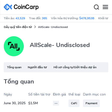
Tiền ảo:
43,529
Trao đổi:
365
Vốn hóa thị trường:
$476,953B
Khối lượn
Gây quỹ tiền điện tử
AllScale- Undisclosed
AllScale- Undisclosed
Tổng quan
Người đầu tư
Hồ sơ công ty/Giới thiệu dự án
Tổng quan
Ngày
Số tiền tài trợ
Định giá
thể loại
Danh mục con
June 30, 2025
$1.5M
--
CeFi
Payment