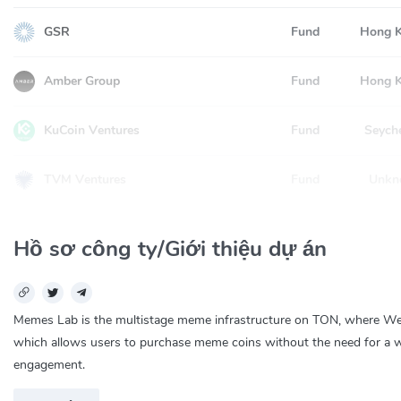
GSR
Fund
Hong 
Amber Group
Fund
Hong 
KuCoin Ventures
Fund
Seyche
TVM Ventures
Fund
Unkn
Hồ sơ công ty/Giới thiệu dự án
Memes Lab is the multistage meme infrastructure on TON, where Web3
which allows users to purchase meme coins without the need for a 
engagement.