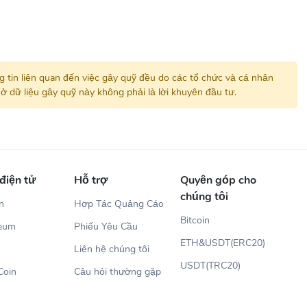
ng tin liên quan đến việc gây quỹ đều do các tổ chức và cá nhân
ở dữ liệu gây quỹ này không phải là lời khuyên đầu tư.
 điện tử
Hỗ trợ
Quyên góp cho
chúng tôi
in
Hợp Tác Quảng Cáo
Bitcoin
reum
Phiếu Yêu Cầu
ETH&USDT(ERC20)
Liên hệ chúng tôi
USDT(TRC20)
Coin
Câu hỏi thường gặp