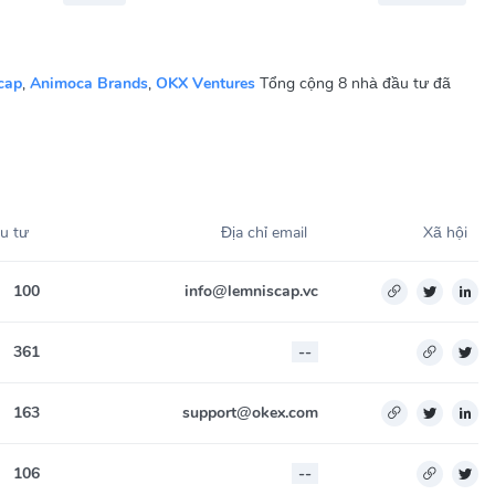
cap
,
Animoca Brands
,
OKX Ventures
Tổng cộng 8 nhà đầu tư đã
u tư
Địa chỉ email
Xã hội
100
info@lemniscap.vc
361
--
163
support@okex.com
106
--