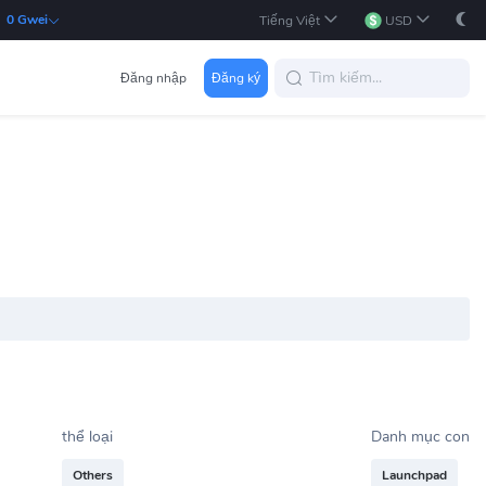
:
0 Gwei
Tiếng Việt
USD
Đăng nhập
Đăng ký
thể loại
Danh mục con
Others
Launchpad