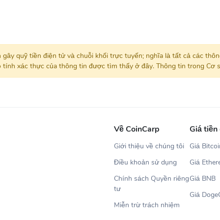
 gây quỹ tiền điện tử và chuỗi khối trực tuyến; nghĩa là tất cả các thô
ính xác thực của thông tin được tìm thấy ở đây. Thông tin trong Cơ s
Về CoinCarp
Giá tiền
Giới thiệu về chúng tôi
Giá Bitco
Điều khoản sử dụng
Giá Ethe
Chính sách Quyền riêng
Giá BNB
tư
Giá Doge
Miễn trừ trách nhiệm