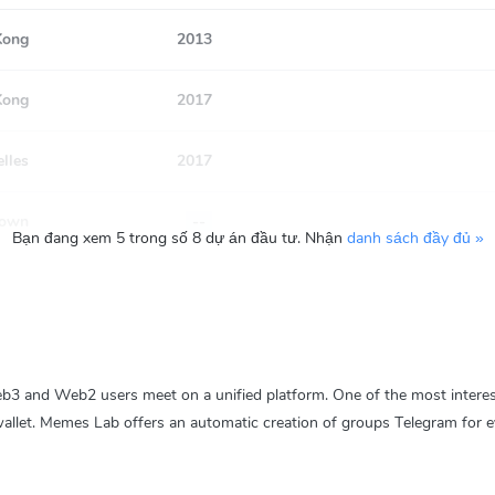
Kong
2013
Kong
2017
lles
2017
own
--
Bạn đang xem 5 trong số 8 dự án đầu tư. Nhận
danh sách đầy đủ »
 and Web2 users meet on a unified platform. One of the most interest
wallet. Memes Lab offers an automatic creation of groups Telegram fo