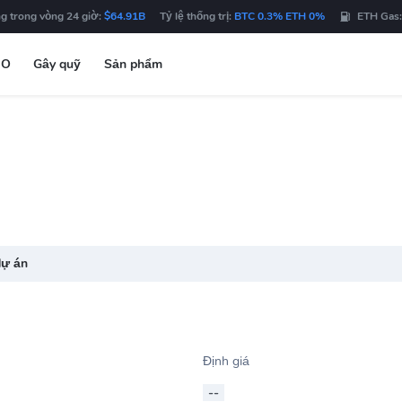
g trong vòng 24 giờ:
$64.91B
Tỷ lệ thống trị:
BTC 0.3% ETH 0%
ETH Gas
DO
Gây quỹ
Sản phẩm
dự án
Định giá
--