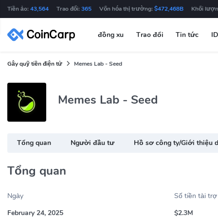
Tiền ảo:
43,564
Trao đổi:
365
Vốn hóa thị trường:
$472,468B
Khối lượn
đồng xu
Trao đổi
Tin tức
I
Gây quỹ tiền điện tử
Memes Lab - Seed
Memes Lab - Seed
Tổng quan
Người đầu tư
Hồ sơ công ty/Giới thiệu 
Tổng quan
Ngày
Số tiền tài trợ
February 24, 2025
$2.3M