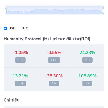
USD
BTC
Humanity Protocol (H) Lợi tức đầu tư(ROI)
-1.05%
-0.55%
24.23%
1 H
24 H
7 D
13.71%
-38.30%
108.89%
1 M
6 M
1 Y
Chi tiết