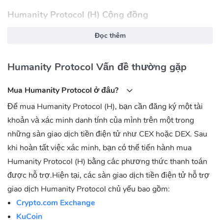
Humanity Protocol (H) Cộng đồng
Twitter:
https://x.com/Humanityprot
Đọc thêm
Discord:
https://discord.gg/xRcwDJUzy7
Telegram:
https://t.me/HumanityProt
Humanity Protocol Vấn đề thường gặp
Humanity Protocol (H) Hợp đồng
Mua Humanity Protocol ở đâu?
Ethereum:
0xE76c5b78f93909d34404E9eb4C1f19e7582a5dE1
Để mua Humanity Protocol (H), bạn cần đăng ký một tài
BNB Chain(BEP20):
khoản và xác minh danh tính của mình trên một trong
0x44F161aE29361E332dEA039DFA2F404E0bC5B5Cc
những sàn giao dịch tiền điện tử như CEX hoặc DEX. Sau
khi hoàn tất việc xác minh, bạn có thể tiến hành mua
Humanity Protocol (H) bằng các phương thức thanh toán
được hỗ trợ.Hiện tại, các sàn giao dịch tiền điện tử hỗ trợ
giao dịch Humanity Protocol chủ yếu bao gồm:
Crypto.com Exchange
KuCoin