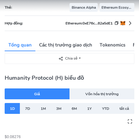
Thẻ:
Binance Alpha
Ethereum Ecosystem
Hợp đồng:
Ethereum:
0xE76c...82a5dE1
Tổng quan
Các thị trường giao dịch
Tokenomics
Fi
Chia sẻ
Humanity Protocol (H) biểu đồ
Giá
Vốn hóa thị trường
1D
7D
1M
3M
6M
1Y
YTD
tất cả