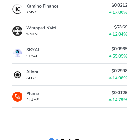
$0.0212
Kamino Finance
17.80%
KMNO
$53.69
Wrapped NXM
12.04%
wNXM
$0.0965
SKYAI
55.05%
SKYAI
$0.2998
Allora
14.08%
ALLO
$0.0125
Plume
14.79%
PLUME