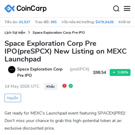
Tiền ảo:
43,537
Trao đổi:
365
Vốn hóa thị trường:
$476,942B
Khối lượn
Lịch Sự kiện
Space Exploration Corp Pre IPO
Space Exploration Corp Pre
IPO(preSPCX) New Listing on MEXC
Launchpad
Space Exploration Corp
(preSPCX)
$98.54
3.99%
Pre IPO
14 May 2026 UTC
Khác
Nguồn
Get ready for MEXC's Launchpad event featuring SPACEX(PRE)!
Don't miss your chance to grab this high-potential token at an
exclusive discounted price.