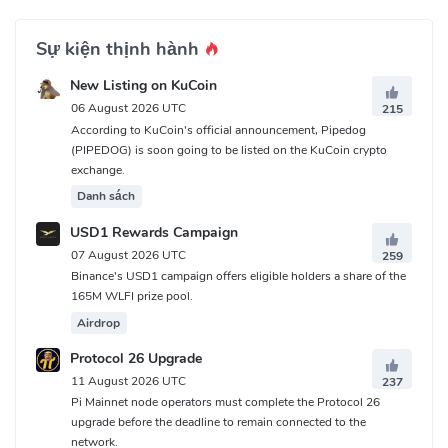
Sự kiện thịnh hành
New Listing on KuCoin
06 August 2026 UTC
215
According to KuCoin's official announcement, Pipedog
(PIPEDOG) is soon going to be listed on the KuCoin crypto
exchange.
Danh sách
USD1 Rewards Campaign
07 August 2026 UTC
259
Binance's USD1 campaign offers eligible holders a share of the
165M WLFI prize pool.
Airdrop
Protocol 26 Upgrade
11 August 2026 UTC
237
Pi Mainnet node operators must complete the Protocol 26
upgrade before the deadline to remain connected to the
network.