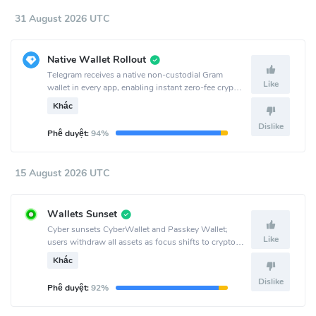
31 August 2026 UTC
Native Wallet Rollout
Telegram receives a native non-custodial Gram
Like
wallet in every app, enabling instant zero-fee crypto
transactions for over a billion users.
Khác
Dislike
Phê duyệt:
94%
15 August 2026 UTC
Wallets Sunset
Cyber sunsets CyberWallet and Passkey Wallet;
Like
users withdraw all assets as focus shifts to crypto
AI infra and Surf.
Khác
Dislike
Phê duyệt:
92%