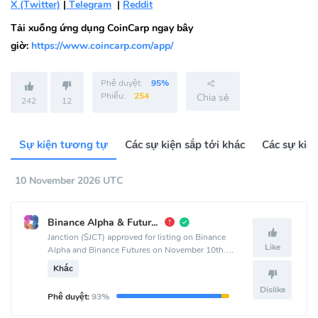
X (Twitter)
|
Telegram
|
Reddit
Tải xuống ứng dụng CoinCarp ngay bây
giờ:
https://www.coincarp.com/app/
Phê duyệt:
95%
Phiếu:
254
Chia sẻ
242
12
Sự kiện tương tự
Các sự kiện sắp tới khác
Các sự kiệ
10 November 2026 UTC
Binance Alpha & Futures List
Janction ($JCT) approved for listing on Binance
Like
Alpha and Binance Futures on November 10th.
Announcement made via Jasmy-MGT official
Khác
channel.
Dislike
Phê duyệt:
93%