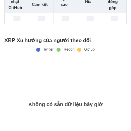
nhật
Nĩa
đóng
Cam kết
sao
GitHub
góp
--
--
--
--
--
XRP Xu hướng của người theo dõi