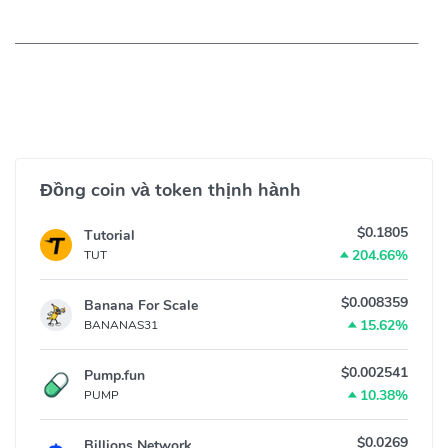
Đồng coin và token thịnh hành
$0.1805
Tutorial
204.66%
TUT
$0.008359
Banana For Scale
15.62%
BANANAS31
$0.002541
Pump.fun
10.38%
PUMP
$0.0269
Billions Network