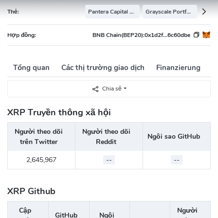
Thẻ:
Pantera Capital Portfolio
Grayscale Portfolio
Hợp đồng:
BNB Chain(BEP20):
0x1d2f...6c60dbe
Tổng quan
Các thị trường giao dịch
Finanzierung
R
Chia sẻ
XRP Truyền thông xã hội
Người theo dõi
Người theo dõi
Ngôi sao GitHub
trên Twitter
Reddit
2,645,967
--
--
XRP Github
Cập
Người
GitHub
Ngôi