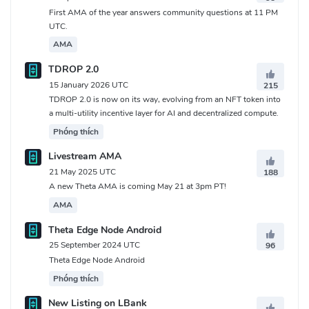
First AMA of the year answers community questions at 11 PM
UTC.
AMA
TDROP 2.0
15 January 2026 UTC
215
TDROP 2.0 is now on its way, evolving from an NFT token into
a multi-utility incentive layer for AI and decentralized compute.
Phóng thích
Livestream AMA
21 May 2025 UTC
188
A new Theta AMA is coming May 21 at 3pm PT!
AMA
Theta Edge Node Android
25 September 2024 UTC
96
Theta Edge Node Android
Phóng thích
New Listing on LBank