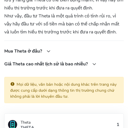
lưu ý rằng giá Theta có thể biến động mạnh, vì vậy hãy tìm
hiểu thị trường trước khi đưa ra quyết định.
Theta đang phát triển rất nhanh và thu hút được sự quan tâm của
cộng đồng blockchain và video. Theta đã chính thức ra mắt phiên
Như vậy, đầu tư Theta là một quá trình có tính rủi ro, vì
bản Theta Mainnet 3.0 vào tháng 6 năm 2021, cho phép các nhà
vậy hãy đầu tư với số tiền mà bạn có thể chấp nhận mất
phát triển và người dùng truy cập vào các tính năng mới và cải
và luôn tìm hiểu thị trường trước khi đưa ra quyết định.
tiến của Theta. Hiện tại, Theta có hơn 20 loại token được hỗ trợ,
với tổng giá trị bị khóa (TVL) hơn 1 tỷ USD. Ngoài ra, Theta cũng
Mua Theta ở đâu?
đã hợp tác với nhiều đối tác lớn trong các lĩnh vực khác nhau,
chẳng hạn như Google, Samsung, Sony, NASA và World Poker
Giá Theta cao nhất lịch sử là bao nhiều?
Tour.
Làm thế nào để sử dụng Theta?
Mọi dữ liệu, văn bản hoặc nội dung khác trên trang này
Để sử dụng Theta, bạn cần có một ví THETA tương thích, chẳng
được cung cấp dưới dạng thông tin thị trường chung chứ
hạn như MetaMask, Trust Wallet hoặc Ledger. Sau đó, bạn có thể
không phải là lời khuyên đầu tư.
truy cập vào trang web của Theta tại https://www.theta.tv/ và sử
dụng các dịch vụ video trên Theta một cách bình thường, giống
như bạn sử dụng các DApps trên Ethereum.
Theta
Làm thế nào để mua THETA?
THETA