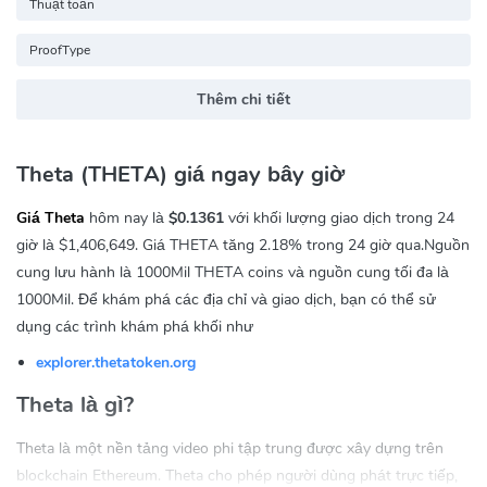
Thuật toán
ProofType
Thêm chi tiết
Theta (THETA) giá ngay bây giờ
Giá Theta
hôm nay là
$0.1361
với khối lượng giao dịch trong 24
giờ là
$1,406,649
. Giá THETA tăng
2.18%
trong 24 giờ qua.Nguồn
cung lưu hành là 1000Mil THETA coins và nguồn cung tối đa là
1000Mil. Để khám phá các địa chỉ và giao dịch, bạn có thể sử
dụng các trình khám phá khối như
explorer.thetatoken.org
Theta là gì?
Theta là một nền tảng video phi tập trung được xây dựng trên
blockchain Ethereum. Theta cho phép người dùng phát trực tiếp,