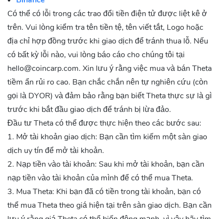
Binance
các bên trung gian như YouTube hay Twitch. Điều này giúp
Có thể có lỗi trong các trao đổi tiền điện tử được liệt kê ở
người dùng có quyền kiểm soát về nội dung, thu nhập và
quyền riêng tư của mình, trong khi vẫn duy trì tính an toàn và
trên. Vui lòng kiểm tra tên tiền tệ, tên viết tắt, Logo hoặc
minh bạch của blockchain.
địa chỉ hợp đồng trước khi giao dịch để tránh thua lỗ. Nếu
Khả năng tối ưu hóa cao: Theta sử dụng một mô hình mạng
có bất kỳ lỗi nào, vui lòng báo cáo cho chúng tôi tại
lưới để phân phối các nội dung video, trong đó người dùng có
hello@coincarp.com
. Xin lưu ý rằng việc mua và bán Theta
thể chia sẻ băng thông và tài nguyên của mình với nhau để cải
tiềm ẩn rủi ro cao. Bạn chắc chắn nên tự nghiên cứu (còn
thiện chất lượng và giảm chi phí. Điều này giúp người dùng có
gọi là DYOR) và đảm bảo rằng bạn biết Theta thực sự là gì
thể xem các nội dung video chất lượng cao với ít độ trễ và giật
trước khi bắt đầu giao dịch để tránh bị lừa đảo.
hơn, trong khi vẫn tiết kiệm được chi phí cho các nhà cung cấp
Đầu tư Theta có thể được thực hiện theo các bước sau:
nội dung.
Khả năng đổi mới cao: Theta hỗ trợ các tính năng độc đáo như
1. Mở tài khoản giao dịch: Bạn cần tìm kiếm một sàn giao
phát trực tiếp thực tế ảo, tích hợp các token không thể thay
dịch uy tín để mở tài khoản.
thế (NFT) và tạo ra một hệ sinh thái video toàn diện. Điều này
2. Nạp tiền vào tài khoản: Sau khi mở tài khoản, bạn cần
giúp người dùng có thể trải nghiệm các nội dung video mới lạ
nạp tiền vào tài khoản của mình để có thể mua Theta.
và đa dạng, trong khi vẫn duy trì tính an toàn và minh bạch
3. Mua Theta: Khi bạn đã có tiền trong tài khoản, bạn có
của blockchain.
thể mua Theta theo giá hiện tại trên sàn giao dịch. Bạn cần
Theta đang phát triển như thế nào?