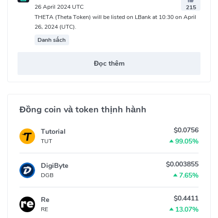
26 April 2024 UTC
215
THETA (Theta Token) will be listed on LBank at 10:30 on April
26, 2024 (UTC).
Danh sách
Đọc thêm
Đồng coin và token thịnh hành
$0.0756
Tutorial
99.05%
TUT
$0.003855
DigiByte
7.65%
DGB
$0.4411
Re
13.07%
RE