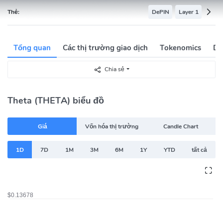
Thẻ:
DePIN
Layer 1
Tổng quan
Các thị trường giao dịch
Tokenomics
Dữ
Chia sẻ
Theta (THETA) biểu đồ
Giá
Vốn hóa thị trường
Candle Chart
1D
7D
1M
3M
6M
1Y
YTD
tất cả