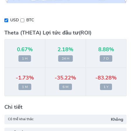
USD
BTC
Theta (THETA) Lợi tức đầu tư(ROI)
0.67%
2.18%
8.88%
1 H
24 H
7 D
-1.73%
-35.22%
-83.28%
1 M
6 M
1 Y
Chi tiết
Có thể khai thác
Không