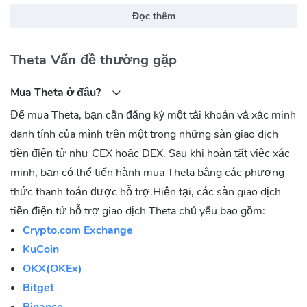
xem và chia sẻ các nội dung video mà không cần đến các bên
Đọc thêm
trung gian như YouTube hay Twitch. Theta cũng hỗ trợ các tính
năng độc đáo như phát trực tiếp thực tế ảo, tích hợp các token
Theta Vấn đề thường gặp
không thể thay thế (NFT) và tạo ra một hệ sinh thái video toàn
diện.
Mua Theta ở đâu?
THETA là gì?
Để mua Theta, bạn cần đăng ký một tài khoản và xác minh
THETA là đồng tiền số chính thức của Theta, được sử dụng để
danh tính của mình trên một trong những sàn giao dịch
thanh toán phí giao dịch, đảm bảo an ninh mạng và tham gia
tiền điện tử như CEX hoặc DEX. Sau khi hoàn tất việc xác
quản trị. THETA cũng có thể được sử dụng để tham gia vào các
minh, bạn có thể tiến hành mua Theta bằng các phương
hoạt động video trên Theta, như phát trực tiếp, xem, chia sẻ và
thức thanh toán được hỗ trợ.Hiện tại, các sàn giao dịch
kiếm lợi nhuận.
tiền điện tử hỗ trợ giao dịch Theta chủ yếu bao gồm:
Theta có gì đặc biệt?
Crypto.com Exchange
KuCoin
Theta có nhiều tính năng đặc biệt, chẳng hạn như:
OKX(OKEx)
Khả năng phân quyền cao: Theta cho phép người dùng phát
Bitget
trực tiếp, xem và chia sẻ các nội dung video mà không cần đến