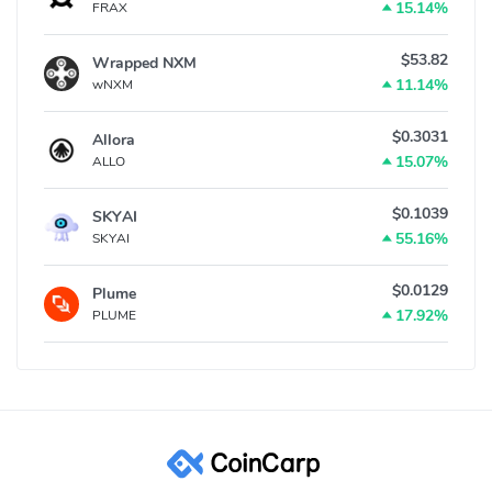
15.14%
FRAX
$53.82
Wrapped NXM
11.14%
wNXM
$0.3031
Allora
15.07%
ALLO
$0.1039
SKYAI
55.16%
SKYAI
$0.0129
Plume
17.92%
PLUME