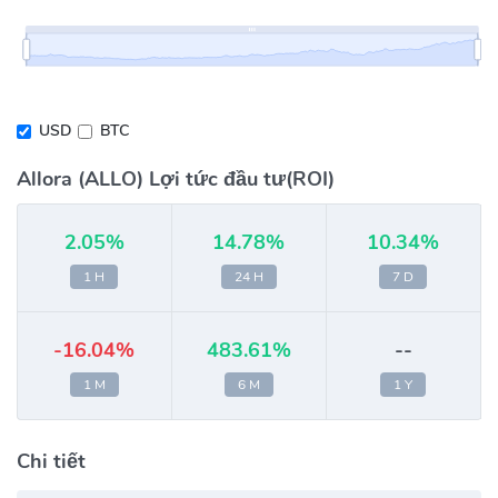
USD
BTC
Allora (ALLO) Lợi tức đầu tư(ROI)
2.05%
14.78%
10.34%
1 H
24 H
7 D
-16.04%
483.61%
--
1 M
6 M
1 Y
Chi tiết