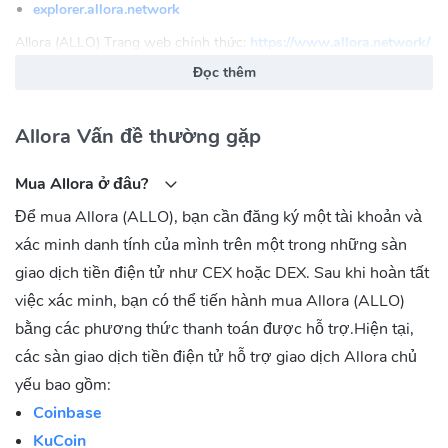
explorer.allora.network
Allora (ALLO) Trang web chính thức:
https://www.allora.network/
Đọc thêm
Allora (ALLO) Cộng đồng
Twitter:
https://x.com/AlloraNetwork
Allora Vấn đề thường gặp
Discord:
https://discord.com/invite/allora
Reddit:
https://reddit.com/r/AlloraNetwork
Mua Allora ở đâu?
Telegram:
https://t.me/alloranetworkannouncements
Để mua Allora (ALLO), bạn cần đăng ký một tài khoản và
Allora (ALLO) Hợp đồng
xác minh danh tính của mình trên một trong những sàn
Ethereum:
giao dịch tiền điện tử như CEX hoặc DEX. Sau khi hoàn tất
0x8408D45b61f5823298F19a09B53b7339c0280489
việc xác minh, bạn có thể tiến hành mua Allora (ALLO)
BNB Chain(BEP20):
bằng các phương thức thanh toán được hỗ trợ.Hiện tại,
0xCCe5F304fD043d6A4E8cCB5376A4a4Fb583B98d5
các sàn giao dịch tiền điện tử hỗ trợ giao dịch Allora chủ
Base:
0x032d86656Db142138AC97d2c5C4E3766E8c0482d
yếu bao gồm:
Coinbase
KuCoin