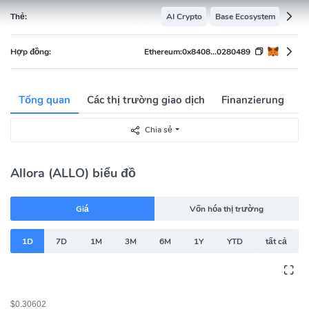
Thẻ:
AI Crypto
Base Ecosystem
Hợp đồng:
Ethereum:
0x8408...0280489
Tổng quan
Các thị trường giao dịch
Finanzierung
D
Chia sẻ
Allora (ALLO) biểu đồ
Giá
Vốn hóa thị trường
1D
7D
1M
3M
6M
1Y
YTD
tất cả